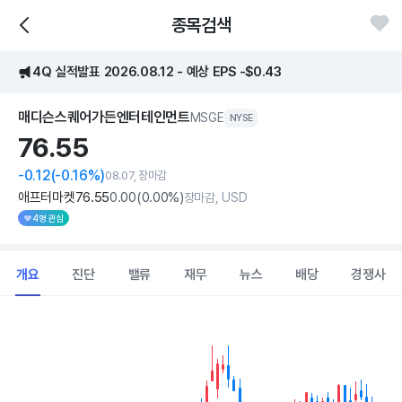
종목검색
4Q 실적발표 2026.08.12 - 예상 EPS -$0.43
매디슨스퀘어가든엔터테인먼트
MSGE
NYSE
76.
55
-0.12
(-0.16%)
08.07, 장마감
애프터마켓
76
.55
0
.00
(
0
.00%)
장마감, USD
4명 관심
개요
진단
밸류
재무
뉴스
배당
경쟁사
Chart
Combination chart with 2 data series.
View as data table, Chart
The chart has 1 X axis displaying Time. Data ranges from 202
The chart has 1 Y axis displaying values. Data ranges from 62.73 