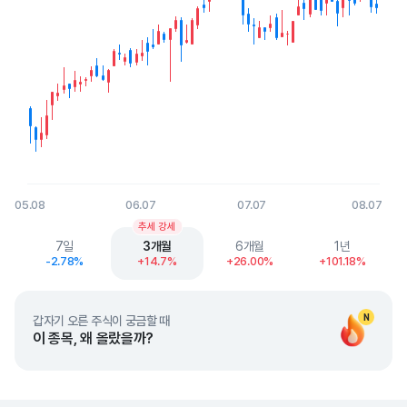
05.08
06.07
07.07
08.07
End of interactive chart.
추세 강세
7일
3개월
6개월
1년
-2.78%
+14.7%
+26.00%
+101.18%
N
갑자기 오른 주식이 궁금할 때
이 종목, 왜 올랐을까?