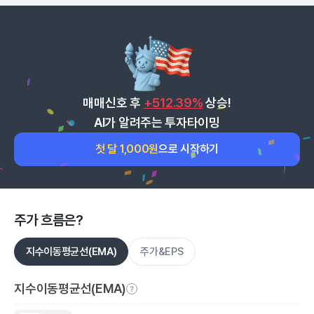
매매신호 후
+512.39%
상승!
AI가 알려주는 투자타이밍
첫 달 1,000원
으로 시작하기
주가 흐름은?
지수이동평균선(EMA)
주가&EPS
지수이동평균선(EMA)