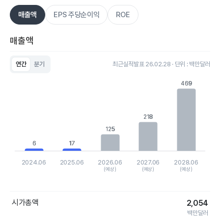
매출액
EPS 주당순이익
ROE
매출액
연간
분기
최근실적발표 26.02.28 · 단위 : 백만달러
Chart
Bar chart with 5 bars.
469
469
View as data table, Chart
The chart has 1 X axis displaying categories.
The chart has 1 Y axis displaying values. Data ranges from 5.
218
218
125
125
6
6
17
17
2024.06
2025.06
2026.06
2027.06
2028.06
(예상)
(예상)
(예상)
End of interactive chart.
시가총액
2,054
백만달러