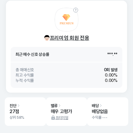
최근 매수 신호 상승률
***.**
프리미엄 회원 전용
최근 매수 신호
26. 08/09
***.**
최근 매수 신호 상승률
***.**
최근 매수 신호
26. 08/09
***.**
총 매매신호
0회 발생
최고 수익률
0.00%
누적 수익률
0.00%
진단
밸류
배당
27점
매우 고평가
배당없음
상위 58%
수익률 ---
프리미엄