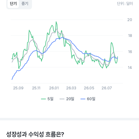
단기
중기
단위 : 달러
Chart
Line chart with 3 lines.
20
View as data table, Chart
The chart has 1 X axis displaying Time. Data ranges from 20
The chart has 1 Y axis displaying values. Data ranges from 12.4
18
16
14
25.09
25.11
26.01
26.03
26.05
26.07
5일
20일
60일
End of interactive chart.
성장성과 수익성 흐름은?