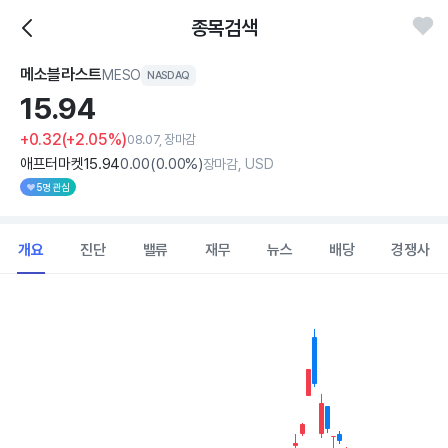
종목검색
메소블라스트
MESO
NASDAQ
15.
94
+0.32
(+2.05%)
08.07, 장마감
애프터마켓
15
.94
0
.00
(
0
.00%)
장마감, USD
5명 관심
개요
진단
밸류
재무
뉴스
배당
경쟁사
Chart
Combination chart with 2 data series.
View as data table, Chart
The chart has 1 X axis displaying Time. Data ranges from 2026
The chart has 1 Y axis displaying values. Data ranges from 13.05 