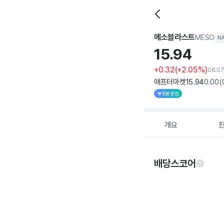
메소블라스트
MESO
N
15.
94
+0.32
(+2.05%)
08.07
애프터마켓
15
.94
0
.00
(
5명 관심
개요
배당스코어