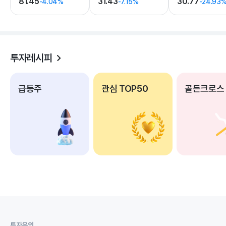
81.45
31.43
30.77
-4.04%
-7.15%
-24.93
투자레시피
급등주
관심 TOP50
골든크로스
투자유의