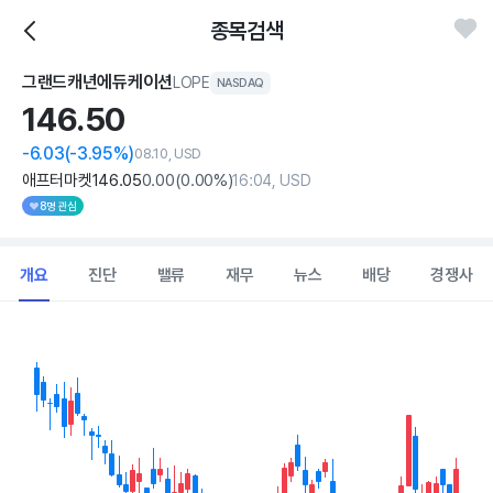
종목검색
그랜드캐년에듀케이션
LOPE
NASDAQ
146.
50
-6.03
(-3.95%)
08.10, USD
애프터마켓
146
.05
0
.00
(
0
.00%)
16:04, USD
8명 관심
개요
진단
밸류
재무
뉴스
배당
경쟁사
Chart
Combination chart with 2 data series.
View as data table, Chart
The chart has 1 X axis displaying Time. Data ranges from 2026
The chart has 1 Y axis displaying values. Data ranges from 134.27