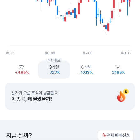
05.11
06.09
07.08
08.07
End of interactive chart.
추세 횡보
7일
3개월
6개월
1년
+4.95%
-7.27%
-10.13%
-21.65%
N
갑자기 오른 주식이 궁금할 때
이 종목, 왜 올랐을까?
지금 살까?
전체 매매신호