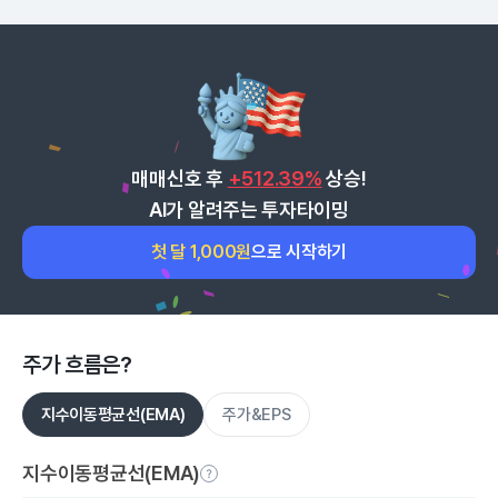
매매신호 후
+512.39%
상승!
AI가 알려주는 투자타이밍
첫 달 1,000원
으로 시작하기
주가 흐름은?
지수이동평균선(EMA)
주가&EPS
지수이동평균선(EMA)