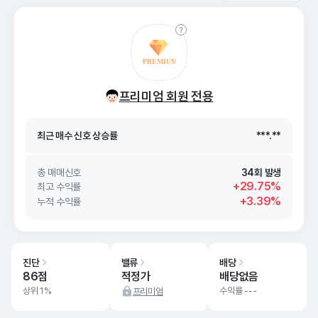
최근 매수 신호 상승률
***.**
프리미엄 회원 전용
최근 매수 신호
26. 08/11
***.**
최근 매수 신호 상승률
***.**
최근 매수 신호
26. 08/11
***.**
총 매매신호
34회 발생
+29.75%
최고 수익률
+3.39%
누적 수익률
진단
밸류
배당
86점
적정가
배당없음
상위 1%
수익률 ---
프리미엄