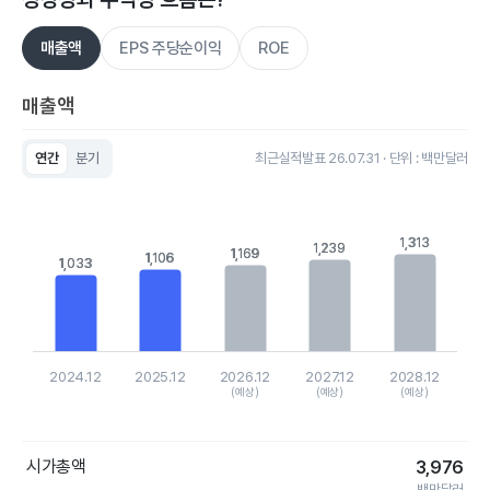
매출액
EPS 주당순이익
ROE
매출액
연간
분기
최근실적발표 26.07.31 · 단위 : 백만달러
Chart
Bar chart with 5 bars.
View as data table, Chart
The chart has 1 X axis displaying categories.
1,313
1,313
1,239
1,239
1,169
1,169
1,106
1,106
The chart has 1 Y axis displaying values. Data ranges from 10
1,033
1,033
2024.12
2025.12
2026.12
2027.12
2028.12
(예상)
(예상)
(예상)
End of interactive chart.
시가총액
3,976
백만달러