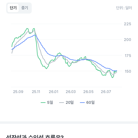
단기
중기
단위 : 달러
Chart
Line chart with 3 lines.
225
View as data table, Chart
The chart has 1 X axis displaying Time. Data ranges from 20
The chart has 1 Y axis displaying values. Data ranges from 139
200
175
150
25.09
25.11
26.01
26.03
26.05
26.07
5일
20일
60일
End of interactive chart.
성장성과 수익성 흐름은?