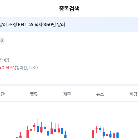
종목검색
달러..조정 EBITDA 적자 350만 달러
AQ
, 장마감
+0
.59%)
장마감, USD
진단
밸류
재무
뉴스
배당
2 data series.
hart
s displaying Time. Data ranges from 2026-05-07 00:00:00 to 20
displaying values. Data ranges from 3 to 5.23.