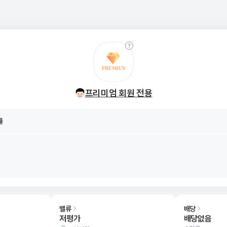
률
8/07
프리미엄 회원 전용
률
8/07
밸류
배당
저평가
배당없음