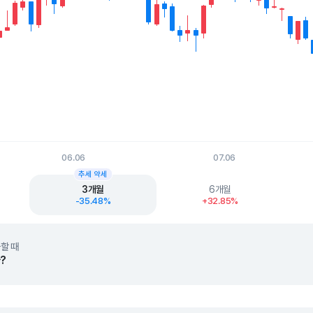
06.06
07.06
t.
추세 약세
3개월
6개월
-35.48%
+32.85%
할 때
?