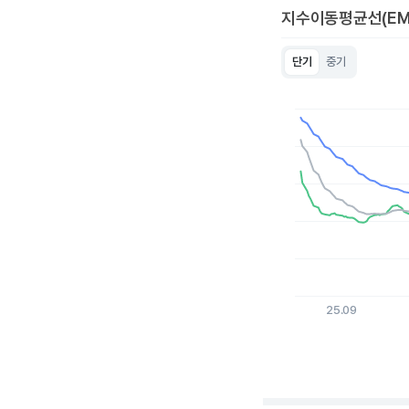
지수이동평균선(EM
단기
중기
Chart
Line chart with 3 lin
View as data table
The chart has 1 X a
The chart has 1 Y ax
25.09
End of interactive c