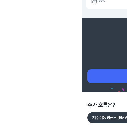
상위 66%
주가 흐름은?
지수이동평균선(EMA