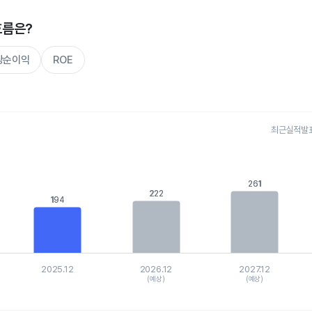
흐름은?
주당순이익
ROE
최근실적발표 
s.
, Chart
is displaying categories.
261
261
222
222
is displaying values. Data ranges from 154.824075 to 302.741.
194
194
2025.12
2026.12
2027.12
(예상)
(예상)
hart.