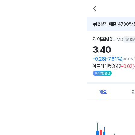
2분기 매출 4730만 
라이프MD
LFMD
NASD
3.
40
-0.28
(-7.61%)
08.06
애프터마켓
3
.42
+0
.02
(
22명 관심
개요
Chart
Combination chart with 
View as data table, C
The chart has 1 X axi
The chart has 1 Y axis 