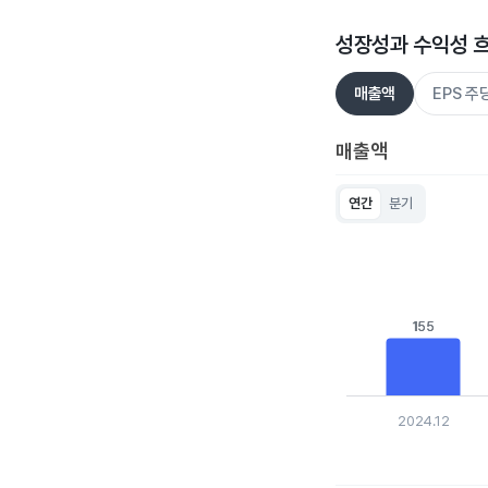
성장성과 수익성 
매출액
EPS 
매출액
연간
분기
Chart
Bar chart with 5 bar
View as data table
The chart has 1 X ax
The chart has 1 Y ax
155
155
2024.12
End of interactive c