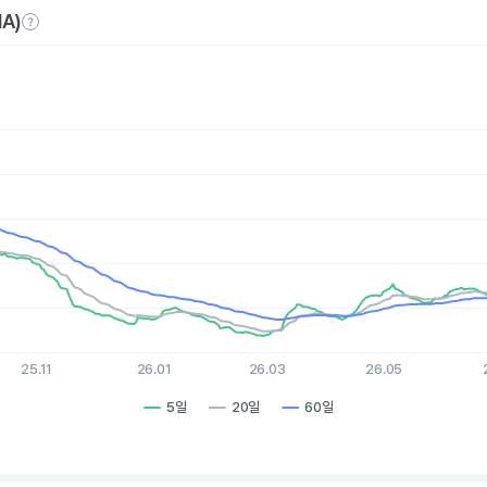
A)
es.
, Chart
xis displaying Time. Data ranges from 2025-08-06 15:00:00 to 
is displaying values. Data ranges from 2.73 to 11.52.
25.11
26.01
26.03
26.05
5일
20일
60일
hart.