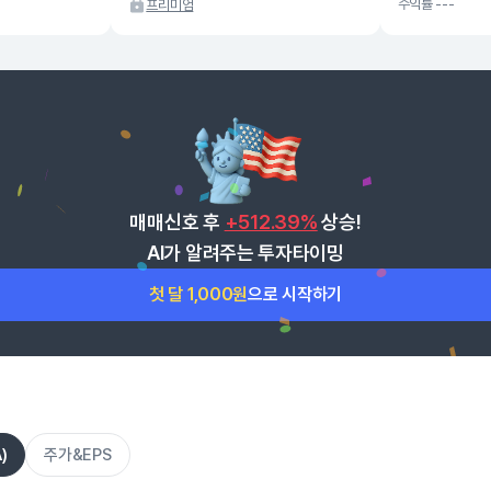
수익률 ---
프리미엄
매매신호 후
+512.39%
상승!
AI가 알려주는 투자타이밍
첫 달 1,000원
으로 시작하기
)
주가&EPS