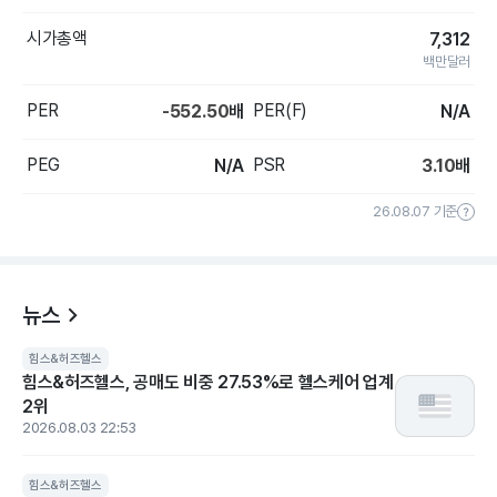
시가총액
7,312
백만달러
PER
PER(F)
-552.50
배
N/A
PEG
PSR
N/A
3.10
배
26.08.07 기준
뉴스
힘스&허즈헬스
힘스&허즈헬스, 공매도 비중 27.53%로 헬스케어 업계
2위
2026.08.03 22:53
힘스&허즈헬스