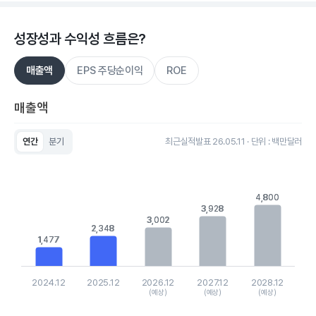
성장성과 수익성 흐름은?
매출액
EPS 주당순이익
ROE
매출액
연간
분기
최근실적발표 26.05.11 · 단위 : 백만달러
Chart
Bar chart with 5 bars.
View as data table, Chart
The chart has 1 X axis displaying categories.
4,800
4,800
The chart has 1 Y axis displaying values. Data ranges from 1
3,928
3,928
3,002
3,002
2,348
2,348
1,477
1,477
2024.12
2025.12
2026.12
2027.12
2028.12
(예상)
(예상)
(예상)
End of interactive chart.