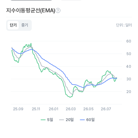
지수이동평균선(EMA)
단기
중기
단위 : 달러
Chart
Line chart with 3 lines.
60
View as data table, Chart
The chart has 1 X axis displaying Time. Data ranges from 20
50
The chart has 1 Y axis displaying values. Data ranges from 15.3
40
30
20
25.09
25.11
26.01
26.03
26.05
26.07
5일
20일
60일
End of interactive chart.