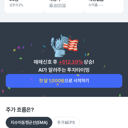
상위 52%
수익률 ---
프리미엄
매매신호 후
+512.39%
상승!
AI가 알려주는 투자타이밍
첫 달 1,000원
으로 시작하기
주가 흐름은?
지수이동평균선(EMA)
주가&EPS