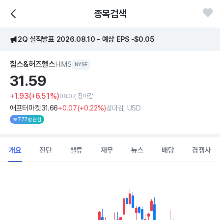
종목검색
2Q 실적발표 2026.08.10 - 예상 EPS -$0.05
힘스&허즈헬스
HIMS
NYSE
31.
59
+1.93
(+6.51%)
08.07, 장마감
애프터마켓
31
.66
+0
.07
(
+0
.22%)
장마감, USD
777명 관심
개요
진단
밸류
재무
뉴스
배당
경쟁사
Chart
Combination chart with 2 data series.
View as data table, Chart
The chart has 1 X axis displaying Time. Data ranges from 2026
The chart has 1 Y axis displaying values. Data ranges from 21.53 t