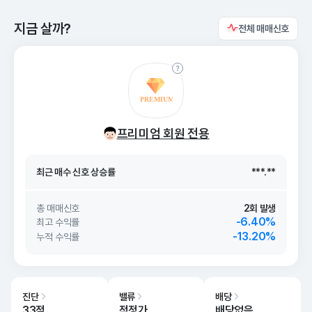
지금 살까?
전체 매매신호
최근 매수 신호 상승률
***.**
프리미엄 회원 전용
최근 매수 신호
26. 08/09
***.**
최근 매수 신호 상승률
***.**
최근 매수 신호
26. 08/09
***.**
총 매매신호
2회 발생
-6.40%
최고 수익률
-13.20%
누적 수익률
진단
밸류
배당
33점
적정가
배당없음