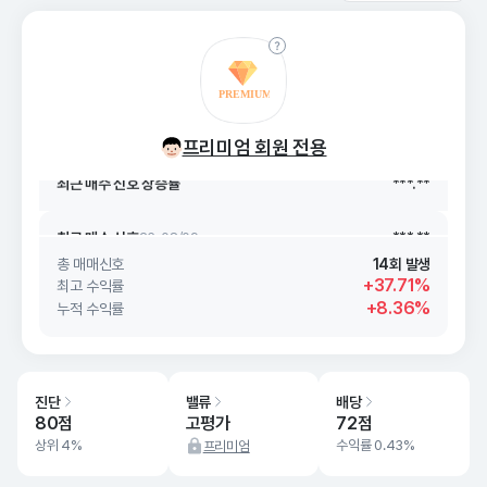
최근 매수 신호 상승률
***.**
최근 매수 신호
26. 08/09
***.**
프리미엄 회원 전용
최근 매수 신호 상승률
***.**
최근 매수 신호
26. 08/09
***.**
총 매매신호
14회 발생
+37.71%
최고 수익률
+8.36%
누적 수익률
진단
밸류
배당
80점
고평가
72점
상위 4%
수익률 0.43%
프리미엄