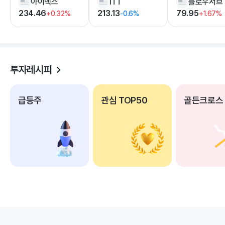
아이덱스
ITT
플로우서브
234.46
213.13
79.95
+0.32%
-0.6%
+1.67%
투자레시피
급등주
관심 TOP50
골든크로스