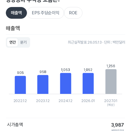
매출액
EPS 주당순이익
ROE
매출액
연간
분기
최근실적발표 26.05.13 · 단위 : 백만달러
Chart
Bar chart with 5 bars.
View as data table, Chart
The chart has 1 X axis displaying categories.
1,256
1,256
The chart has 1 Y axis displaying values. Data ranges from 90
1,053
1,053
1,052
1,052
958
958
905
905
2022.12
2023.12
2024.12
2026.01
2027.01
(예상)
End of interactive chart.
시가총액
3,987
백만달러