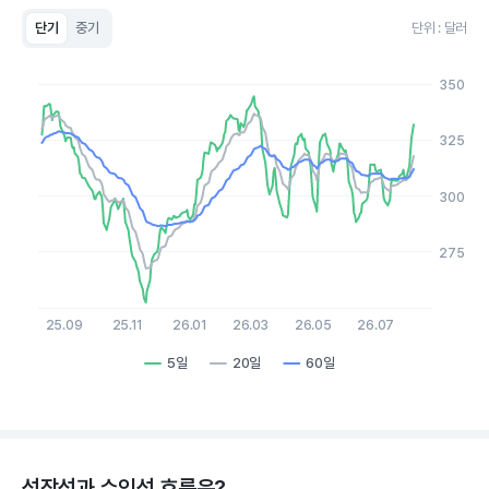
단기
중기
단위 : 달러
Chart
Line chart with 3 lines.
350
View as data table, Chart
The chart has 1 X axis displaying Time. Data ranges from 20
The chart has 1 Y axis displaying values. Data ranges from 252
325
300
275
25.09
25.11
26.01
26.03
26.05
26.07
5일
20일
60일
End of interactive chart.
성장성과 수익성 흐름은?