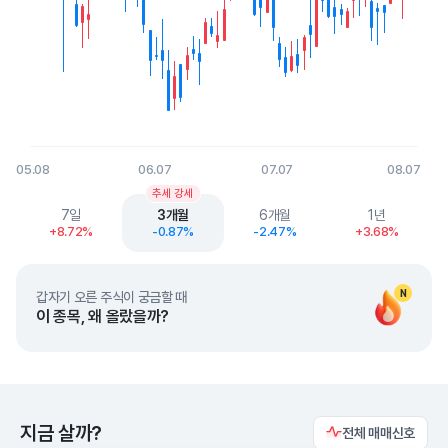
05.08
06.07
07.07
08.07
End of interactive chart.
추세 강세
7일
3개월
6개월
1년
+8.72%
-0.87%
-2.47%
+3.68%
N
갑자기 오른 주식이 궁금할 때
이 종목, 왜 올랐을까?
지금 살까?
전체 매매신호