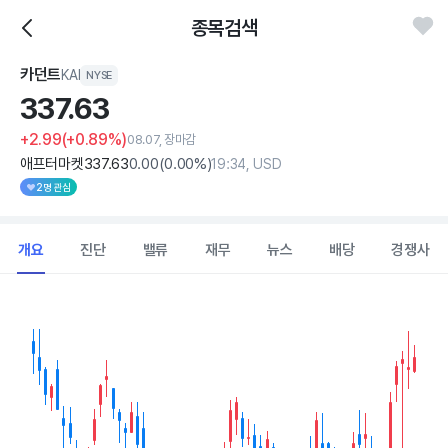
종목검색
카던트
KAI
NYSE
337.
63
+2.99
(+0.89%)
08.07, 장마감
애프터마켓
337
.63
0
.00
(
0
.00%)
19:34, USD
2명 관심
개요
진단
밸류
재무
뉴스
배당
경쟁사
Chart
Combination chart with 2 data series.
View as data table, Chart
The chart has 1 X axis displaying Time. Data ranges from 202
The chart has 1 Y axis displaying values. Data ranges from 278.4