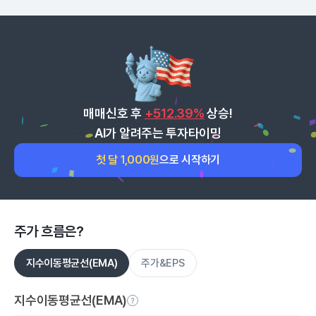
매매신호 후
+512.39%
상승!
AI가 알려주는 투자타이밍
첫 달 1,000원
으로 시작하기
주가 흐름은?
지수이동평균선(EMA)
주가&EPS
지수이동평균선(EMA)