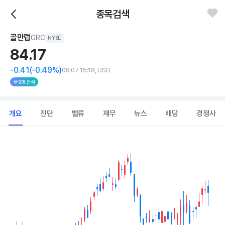
종목검색
골만럽
GRC
NYSE
84.
17
-0.41
(-0.49%)
08.07 15:18, USD
9명 관심
개요
진단
밸류
재무
뉴스
배당
경쟁사
Chart
Combination chart with 2 data series.
View as data table, Chart
The chart has 1 X axis displaying Time. Data ranges from 202
The chart has 1 Y axis displaying values. Data ranges from 68.93