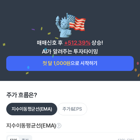
매매신호 후
+512.39%
상승!
AI가 알려주는 투자타이밍
첫 달 1,000원
으로 시작하기
주가 흐름은?
지수이동평균선(EMA)
주가&EPS
지수이동평균선(EMA)