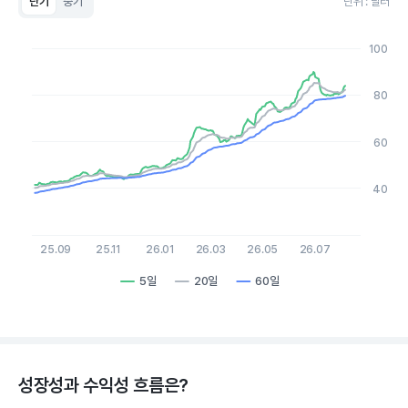
단기
중기
단위 : 달러
Chart
Line chart with 3 lines.
100
View as data table, Chart
The chart has 1 X axis displaying Time. Data ranges from 2
The chart has 1 Y axis displaying values. Data ranges from 38.
80
60
40
25.09
25.11
26.01
26.03
26.05
26.07
5일
20일
60일
End of interactive chart.
성장성과 수익성 흐름은?