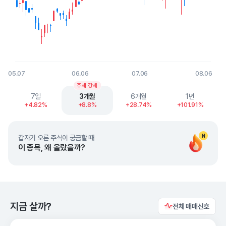
05.07
06.06
07.06
08.06
End of interactive chart.
추세 강세
7일
3개월
6개월
1년
+4.82%
+8.8%
+28.74%
+101.91%
N
갑자기 오른 주식이 궁금할 때
이 종목, 왜 올랐을까?
지금 살까?
전체 매매신호