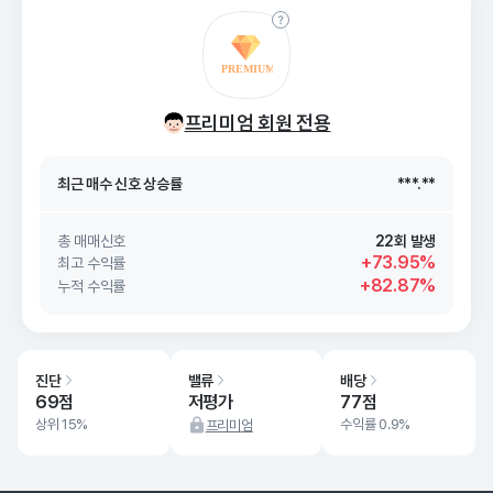
최근 매수 신호 상승률
***.**
프리미엄 회원 전용
최근 매수 신호
26. 08/08
***.**
최근 매수 신호 상승률
***.**
최근 매수 신호
26. 08/08
***.**
총 매매신호
22회 발생
+73.95%
최고 수익률
+82.87%
누적 수익률
진단
밸류
배당
69점
저평가
77점
상위 15%
수익률 0.9%
프리미엄