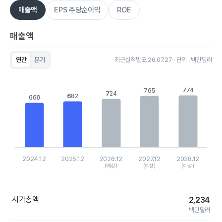
매출액
EPS 주당순이익
ROE
매출액
연간
분기
최근실적발표 26.07.27 · 단위 : 백만달러
Chart
Bar chart with 5 bars.
View as data table, Chart
774
774
765
765
724
724
682
682
The chart has 1 X axis displaying categories.
660
660
The chart has 1 Y axis displaying values. Data ranges from 65
2024.12
2025.12
2026.12
2027.12
2028.12
(예상)
(예상)
(예상)
End of interactive chart.
시가총액
2,234
백만달러