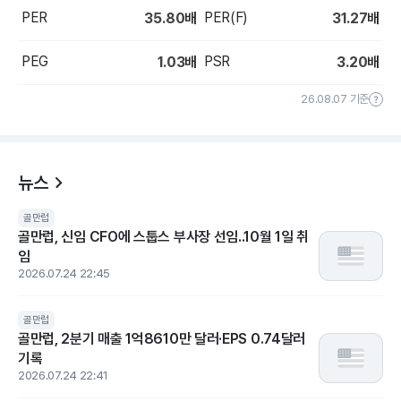
PER
PER(F)
35.80
배
31.27
배
PEG
PSR
1.03
배
3.20
배
26.08.07 기준
뉴스
골만럽
골만럽, 신임 CFO에 스툽스 부사장 선임..10월 1일 취
임
2026.07.24 22:45
골만럽
골만럽, 2분기 매출 1억8610만 달러·EPS 0.74달러
기록
2026.07.24 22:41