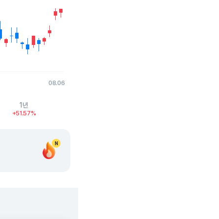
08.06
1년
+51.57%
N