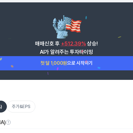
매매신호 후
+512.39%
상승!
AI가 알려주는 투자타이밍
첫 달 1,000원
으로 시작하기
)
주가&EPS
A)