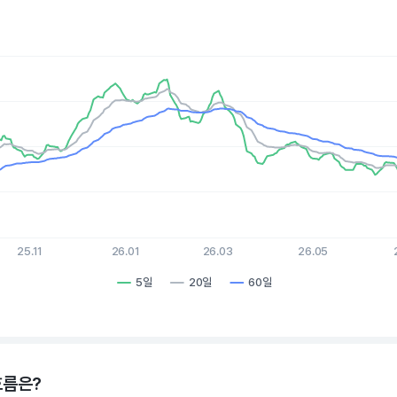
es.
, Chart
xis displaying Time. Data ranges from 2025-08-06 15:00:00 to 
is displaying values. Data ranges from 1.53 to 4.48.
25.11
26.01
26.03
26.05
5일
20일
60일
hart.
흐름은?