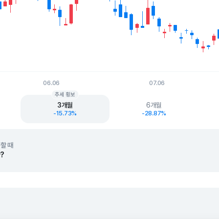
06.06
07.06
t.
추세 횡보
3개월
6개월
-15.73%
-28.87%
할 때
?