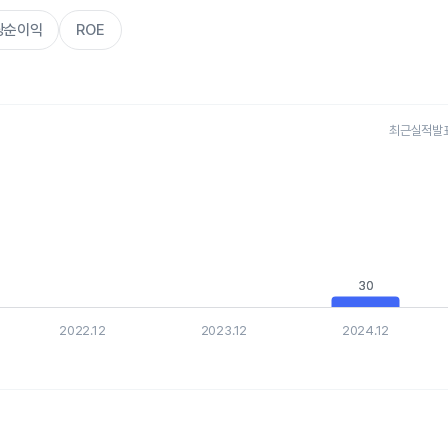
주당순이익
ROE
최근실적발표 
s.
, Chart
is displaying categories.
is displaying values. Data ranges from 30.35 to 243.926.
30
30
2022.12
2023.12
2024.12
hart.