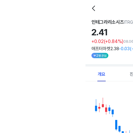
인테그라리소시즈
ITRG
2.
41
+0.02
(+0.84%)
08.0
애프터마켓
2
.38
-0
.03
(
2명 관심
개요
Chart
Combination chart with 
View as data table, C
The chart has 1 X axi
The chart has 1 Y axis 