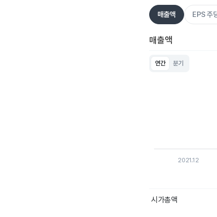
매출액
EPS 
매출액
연간
분기
Chart
Bar chart with 5 bar
View as data table
The chart has 1 X ax
The chart has 1 Y ax
2021.12
End of interactive c
시가총액