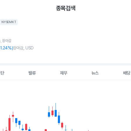
종목검색
NYSEMKT
6, 장마감
-1
.24%)
장마감, USD
진단
밸류
재무
뉴스
배당
2 data series.
hart
s displaying Time. Data ranges from 2026-05-07 00:00:00 to 20
displaying values. Data ranges from 1.99 to 3.035.