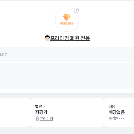
률
8/07
프리미엄 회원 전용
률
8/07
밸류
배당
저평가
배당없음
수익률 ---
프리미엄