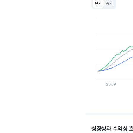
단기
중기
Chart
Line chart with 3 lin
View as data table
The chart has 1 X a
The chart has 1 Y ax
25.09
End of interactive c
성장성과 수익성 