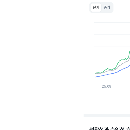
단기
중기
Chart
Line chart with 3 lin
View as data table
The chart has 1 X a
The chart has 1 Y ax
25.09
End of interactive c
성장성과 수익성 