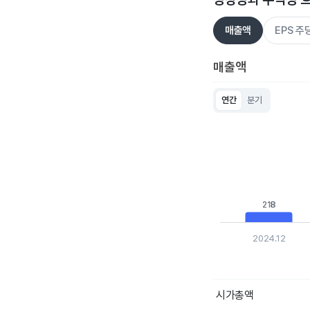
매출액
EPS 
매출액
연간
분기
Chart
Bar chart with 5 bar
View as data table
The chart has 1 X ax
The chart has 1 Y ax
218
218
2024.12
End of interactive c
시가총액