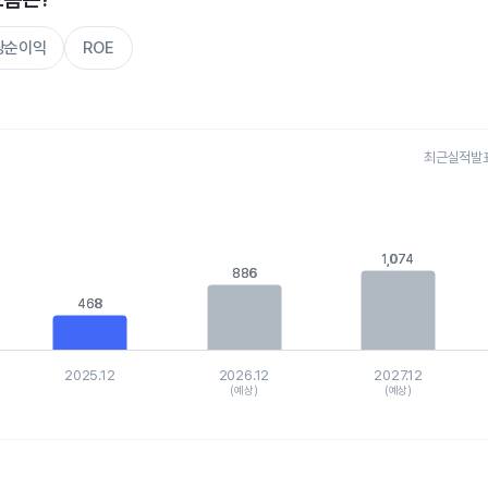
주당순이익
ROE
최근실적발표 
s.
, Chart
is displaying categories.
is displaying values. Data ranges from 217.6 to 1073.79599.
1,074
1,074
886
886
468
468
2025.12
2026.12
2027.12
(예상)
(예상)
hart.