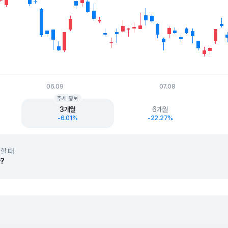
06.09
07.08
t.
추세 횡보
3개월
6개월
-6.01%
-22.27%
할 때
?