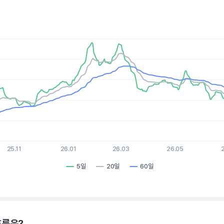
es.
, Chart
xis displaying Time. Data ranges from 2025-08-10 15:00:00 to 2
is displaying values. Data ranges from 4.81 to 13.6.
25.11
26.01
26.03
26.05
5일
20일
60일
hart.
흐름은?