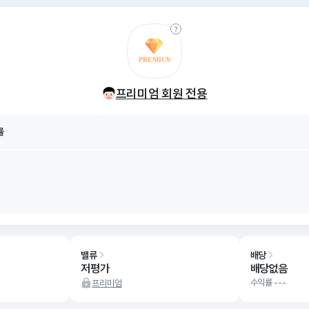
률
8/09
프리미엄 회원 전용
률
8/09
밸류
배당
저평가
배당없음
수익률 ---
프리미엄