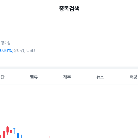
종목검색
7, 장마감
-0
.16%)
장마감, USD
진단
밸류
재무
뉴스
배당
2 data series.
hart
s displaying Time. Data ranges from 2026-05-11 00:00:00 to 202
displaying values. Data ranges from 7.175 to 11.595.