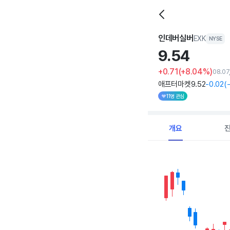
인데버실버
EXK
NYSE
9.
54
+0.71
(+8.04%)
08.0
애프터마켓
9
.52
-0
.02
(
11명 관심
개요
Chart
Combination chart with 
View as data table, C
The chart has 1 X axi
The chart has 1 Y axis 