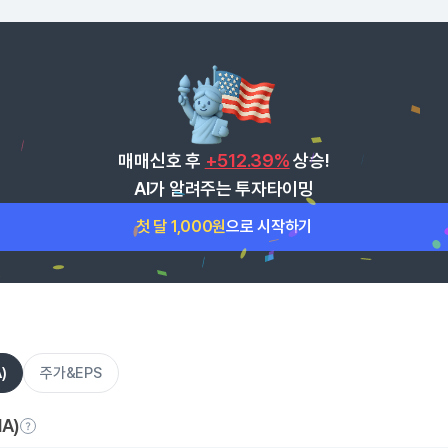
매매신호 후
+512.39%
상승!
AI가 알려주는 투자타이밍
첫 달 1,000원
으로 시작하기
)
주가&EPS
A)