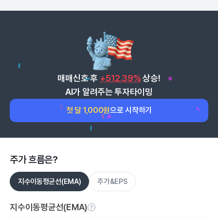
매매신호 후
+512.39%
상승!
AI가 알려주는 투자타이밍
첫 달 1,000원
으로 시작하기
주가 흐름은?
지수이동평균선(EMA)
주가&EPS
지수이동평균선(EMA)