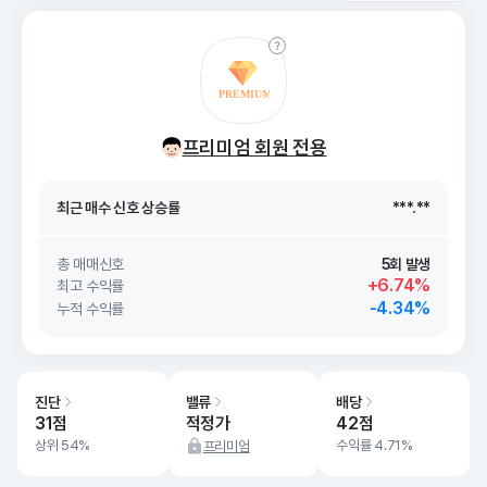
최근 매수 신호 상승률
***.**
프리미엄 회원 전용
최근 매수 신호
26. 08/07
***.**
최근 매수 신호 상승률
***.**
최근 매수 신호
26. 08/07
***.**
총 매매신호
5회 발생
+6.74%
최고 수익률
-4.34%
누적 수익률
진단
밸류
배당
31점
적정가
42점
상위 54%
수익률 4.71%
프리미엄