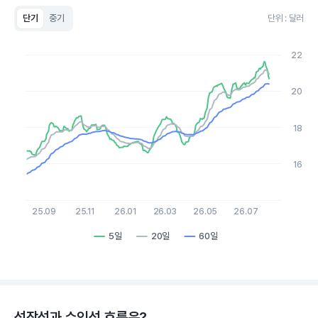
단기
중기
단위 : 달러
Chart
Line chart with 3 lines.
22
View as data table, Chart
The chart has 1 X axis displaying Time. Data ranges from 2
The chart has 1 Y axis displaying values. Data ranges from 15.4
20
18
16
25.09
25.11
26.01
26.03
26.05
26.07
5일
20일
60일
End of interactive chart.
성장성과 수익성 흐름은?