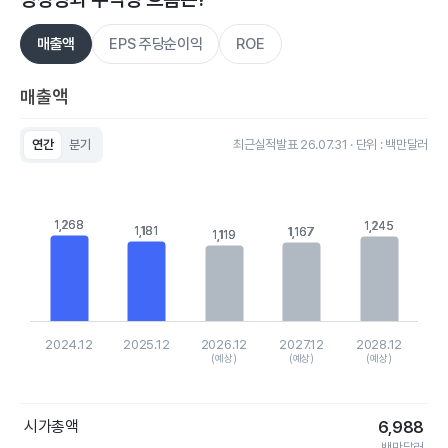
매출액
EPS 주당순이익
ROE
매출액
연간
분기
최근실적발표 26.07.31 · 단위 : 백만달러
Chart
Bar chart with 5 bars.
View as data table, Chart
The chart has 1 X axis displaying categories.
1,268
1,268
1,245
1,245
1,181
1,181
1,167
1,167
1,119
1,119
The chart has 1 Y axis displaying values. Data ranges from 111
2024.12
2025.12
2026.12
2027.12
2028.12
(예상)
(예상)
(예상)
End of interactive chart.
시가총액
6,988
백만달러