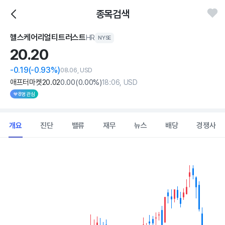
종목검색
헬스케어리얼티트러스트
HR
NYSE
20.
20
-0.19
(-0.93%)
08.06, USD
애프터마켓
20
.02
0
.00
(
0
.00%)
18:06, USD
8명 관심
개요
진단
밸류
재무
뉴스
배당
경쟁사
Chart
Combination chart with 2 data series.
View as data table, Chart
The chart has 1 X axis displaying Time. Data ranges from 202
The chart has 1 Y axis displaying values. Data ranges from 19.345