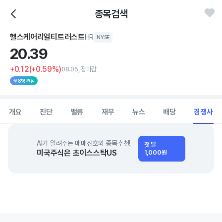
종목검색
헬스케어리얼티트러스트
HR
NYSE
20.
39
+0.12
(+0.59%)
08.05, 장마감
8명 관심
개요
진단
밸류
재무
뉴스
배당
경쟁사
AI가 알려주는 매매신호와 종목추천!
첫 달
미국주식은 초이스스탁US
1,000원