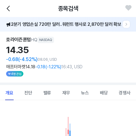
종목검색
2분기 영업손실 720만 달러..워런트 행사로 2,870만 달러 확보
호라이즌퀀텀
HQ
NASDAQ
14.
35
-0.68
(-4.52%)
08.06, USD
애프터마켓
14
.18
-0
.18
(
-1
.22%)
16:43, USD
4명 관심
개요
진단
밸류
재무
뉴스
배당
경쟁사
Chart
Combination chart with 2 data series.
View as data table, Chart
The chart has 1 X axis displaying Time. Data ranges from 202
The chart has 1 Y axis displaying values. Data ranges from 9.682 