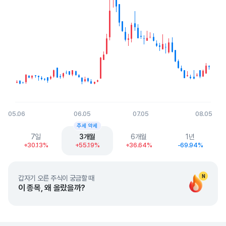
05.06
06.05
07.05
08.05
End of interactive chart.
추세 약세
7일
3개월
6개월
1년
+30.13%
+55.19%
+36.64%
-69.94%
N
갑자기 오른 주식이 궁금할 때
이 종목, 왜 올랐을까?