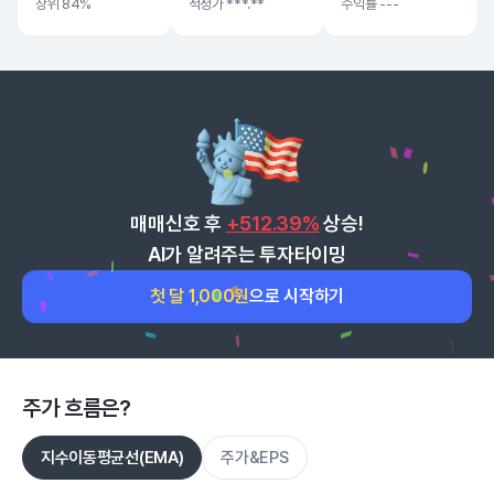
상위 84%
적정가
***.**
수익률 ---
매매신호 후
+512.39%
상승!
AI가 알려주는 투자타이밍
첫 달 1,000원
으로 시작하기
주가 흐름은?
지수이동평균선(EMA)
주가&EPS