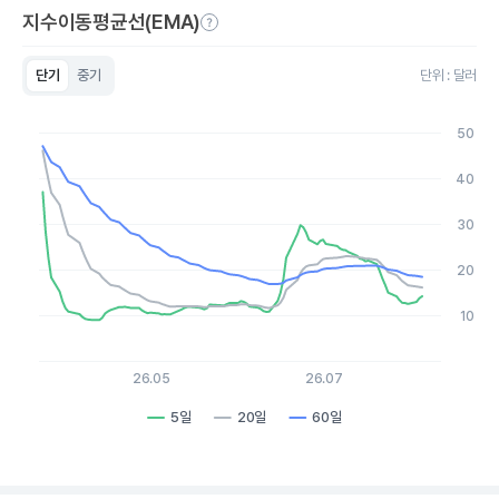
지수이동평균선(EMA)
단기
중기
단위 : 달러
Chart
Line chart with 3 lines.
50
View as data table, Chart
The chart has 1 X axis displaying Time. Data ranges from 20
40
The chart has 1 Y axis displaying values. Data ranges from 8.95
30
20
10
26.05
26.07
5일
20일
60일
End of interactive chart.