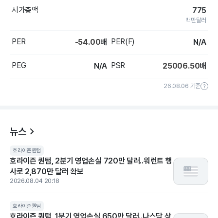
시가총액
775
백만달러
PER
PER(F)
-54.00
배
N/A
PEG
PSR
N/A
25006.50
배
26.08.06 기준
뉴스
호라이즌퀀텀
호라이즌 퀀텀, 2분기 영업손실 720만 달러..워런트 행
사로 2,870만 달러 확보
2026.08.04 20:18
호라이즌퀀텀
호라이즌 퀀텀, 1분기 영업손실 650만 달러..나스닥 상