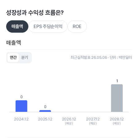
성장성과 수익성 흐름은?
매출액
EPS 주당순이익
ROE
매출액
연간
분기
최근실적발표 26.05.06 · 단위 : 백만달러
Chart
Bar chart with 5 bars.
View as data table, Chart
The chart has 1 X axis displaying categories.
1
1
The chart has 1 Y axis displaying values. Data ranges from 0.
0
0
0
0
2024.12
2025.12
2026.12
2027.12
2028.12
(예상)
(예상)
(예상)
End of interactive chart.