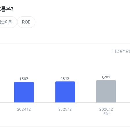
흐름은?
주당순이익
ROE
최근실적발표 
s.
, Chart
is displaying categories.
1,702
1,702
is displaying values. Data ranges from 1567.393 to 1906.243.
1,616
1,616
1,567
1,567
2024.12
2025.12
2026.12
(예상)
hart.