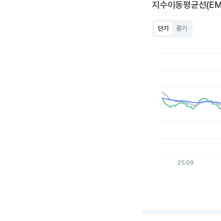
지수이동평균선(EM
단기
중기
Chart
Line chart with 3 lin
View as data table
The chart has 1 X a
The chart has 1 Y ax
25.09
End of interactive c