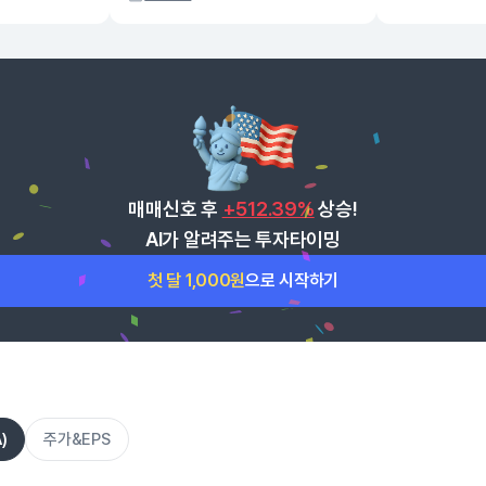
매매신호 후
+512.39%
상승!
AI가 알려주는 투자타이밍
첫 달 1,000원
으로 시작하기
)
주가&EPS