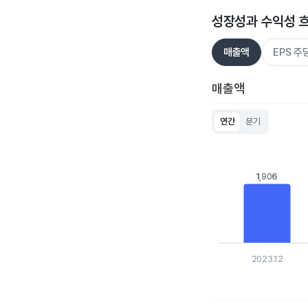
성장성과 수익성 
매출액
EPS 
매출액
연간
분기
Chart
Bar chart with 5 bar
View as data table
The chart has 1 X ax
1,906
1,906
The chart has 1 Y ax
2023.12
End of interactive c