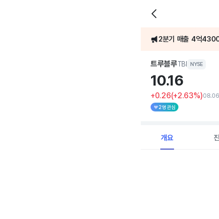
2분기 매출 4억430
[어닝콜] 트루블루, 2
트루블루
TBI
NYSE
10.
16
+0.26
(+2.63%)
08.06
2명 관심
개요
Chart
Combination chart with 
View as data table, C
The chart has 1 X axi
The chart has 1 Y axis 