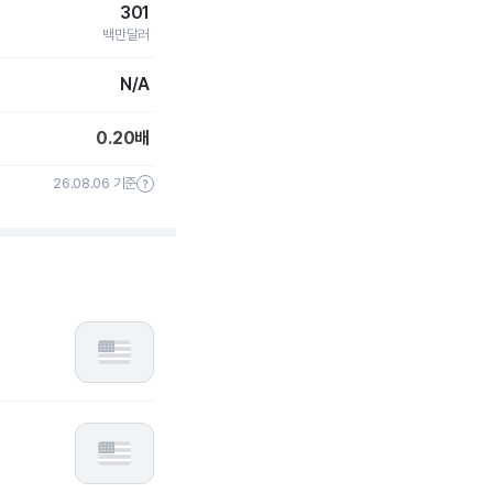
301
백만달러
N/A
0.20
배
26.08.06 기준