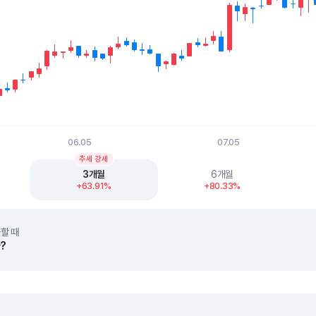
06.05
07.05
t.
추세 강세
3개월
6개월
+63.91%
+80.33%
할 때
?