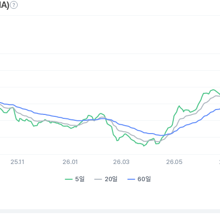
A)
es.
, Chart
xis displaying Time. Data ranges from 2025-08-05 15:00:00 to 
is displaying values. Data ranges from 3.49 to 8.41.
25.11
26.01
26.03
26.05
5일
20일
60일
hart.