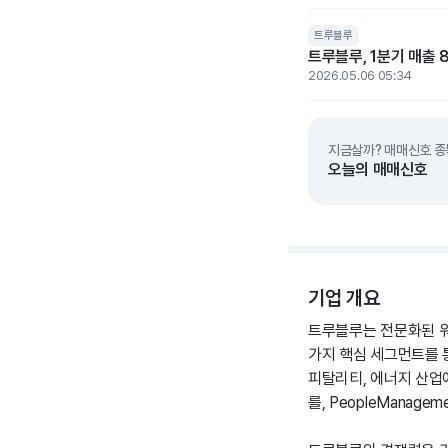
트루블루
트루블루, 1분기 매출 
2026.05.06 05:34
지금살까? 매매신호 종
오늘의 매매신호
기업 개요
트루블루는 전문화된 워크포
가지 핵심 세그먼트를 통
피탈리티, 에너지 산업에
를, PeopleManag