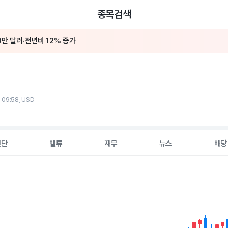
종목검색
0만 달러·전년비 12% 증가
분기 매출 12%↑ 4억4300만 달러..에너지 부문 2배 급증
 09:58, USD
진단
밸류
재무
뉴스
배당
2 data series.
hart
s displaying Time. Data ranges from 2026-05-06 00:00:00 to 20
displaying values. Data ranges from 5.21 to 10.25.