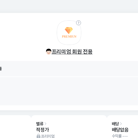
률
8/06
프리미엄 회원 전용
률
8/06
밸류
배당
적정가
배당없음
수익률 ---
프리미엄