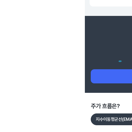
주가 흐름은?
지수이동평균선(EMA