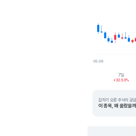
05.06
End of interactive char
7일
+32.53%
갑자기 오른 주식이 궁금
이 종목, 왜 올랐을까