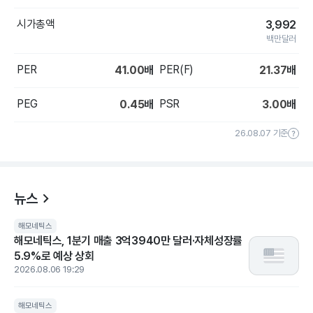
시가총액
3,992
백만달러
PER
PER(F)
41.00
배
21.37
배
PEG
PSR
0.45
배
3.00
배
26.08.07 기준
뉴스
해모네틱스
해모네틱스, 1분기 매출 3억3940만 달러·자체성장률
5.9%로 예상 상회
2026.08.06 19:29
해모네틱스