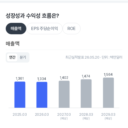
성장성과 수익성 흐름은?
매출액
EPS 주당순이익
ROE
매출액
연간
분기
최근실적발표 26.05.20 · 단위 : 백만달러
Chart
Bar chart with 5 bars.
View as data table, Chart
1,564
1,564
1,474
1,474
1,402
1,402
1,361
1,361
1,334
1,334
The chart has 1 X axis displaying categories.
The chart has 1 Y axis displaying values. Data ranges from 13
2025.03
2026.03
2027.03
2028.03
2029.03
(예상)
(예상)
(예상)
End of interactive chart.