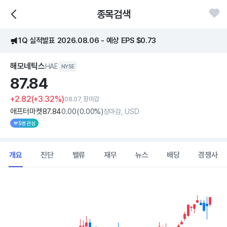
종목검색
1Q 실적발표 2026.08.06 - 예상 EPS $0.73
해모네틱스
HAE
NYSE
87.
84
+2.82
(+3.32%)
08.07, 장마감
애프터마켓
87
.84
0
.00
(
0
.00%)
장마감, USD
5명 관심
개요
진단
밸류
재무
뉴스
배당
경쟁사
Chart
Combination chart with 2 data series.
View as data table, Chart
The chart has 1 X axis displaying Time. Data ranges from 2026
The chart has 1 Y axis displaying values. Data ranges from 51.655