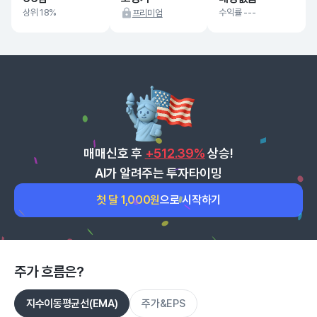
상위 18%
수익률 ---
프리미엄
매매신호 후
+512.39%
상승!
AI가 알려주는 투자타이밍
첫 달 1,000원
으로 시작하기
주가 흐름은?
지수이동평균선(EMA)
주가&EPS