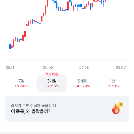
05.11
06.09
07.08
08.07
End of interactive chart.
추세 강세
7일
3개월
6개월
1년
+0.24%
+61.56%
+43.28%
+57.9%
N
갑자기 오른 주식이 궁금할 때
이 종목, 왜 올랐을까?