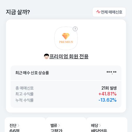
지금 살까?
전체 매매신호
최근 매수 신호 상승률
***.**
프리미엄 회원 전용
최근 매수 신호
26. 08/09
***.**
최근 매수 신호 상승률
***.**
최근 매수 신호
26. 08/09
***.**
총 매매신호
21회 발생
+41.81%
최고 수익률
-13.62%
누적 수익률
진단
밸류
배당
66점
고평가
배당없음