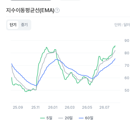
지수이동평균선(EMA)
단기
중기
단위 : 달러
Chart
Line chart with 3 lines.
90
View as data table, Chart
The chart has 1 X axis displaying Time. Data ranges from 20
80
The chart has 1 Y axis displaying values. Data ranges from 48.
70
60
50
25.09
25.11
26.01
26.03
26.05
26.07
5일
20일
60일
End of interactive chart.