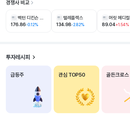
경쟁사 비교
벡턴 디킨슨 앤드 컴퍼니
텔레플렉스
176.86
134.98
89.04
-0.12%
-2.82%
+1.54%
투자레시피
급등주
관심 TOP50
골든크로스