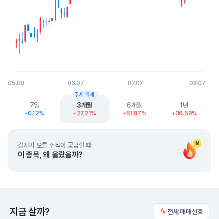
05.08
06.07
07.07
08.07
End of interactive chart.
추세 약세
7일
3개월
6개월
1년
-0.12%
+27.21%
+51.87%
+36.58%
N
갑자기 오른 주식이 궁금할 때
이 종목, 왜 올랐을까?
지금 살까?
전체 매매신호