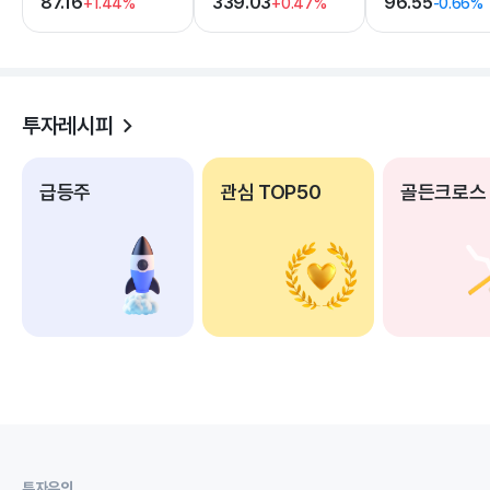
87.16
339.03
96.55
+1.44%
+0.47%
-0.66%
투자레시피
급등주
관심 TOP50
골든크로스
투자유의