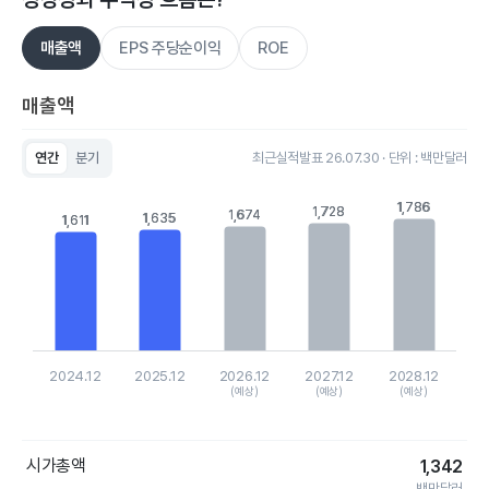
매출액
EPS 주당순이익
ROE
매출액
연간
분기
최근실적발표 26.07.30 · 단위 : 백만달러
Chart
Bar chart with 5 bars.
1,786
1,786
1,728
1,728
1,674
1,674
1,635
1,635
View as data table, Chart
1,611
1,611
The chart has 1 X axis displaying categories.
The chart has 1 Y axis displaying values. Data ranges from 16
2024.12
2025.12
2026.12
2027.12
2028.12
(예상)
(예상)
(예상)
End of interactive chart.
시가총액
1,342
백만달러