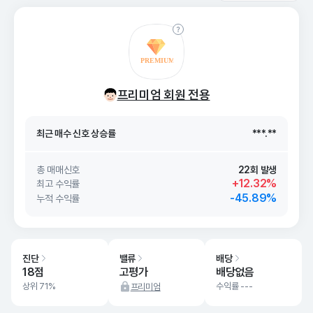
최근 매수 신호 상승률
***.**
프리미엄 회원 전용
최근 매수 신호
26. 08/08
***.**
최근 매수 신호 상승률
***.**
최근 매수 신호
26. 08/08
***.**
총 매매신호
22회 발생
+12.32%
최고 수익률
-45.89%
누적 수익률
진단
밸류
배당
18점
고평가
배당없음
상위 71%
수익률 ---
프리미엄