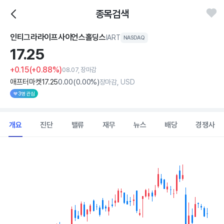
종목검색
인티그라라이프사이언스홀딩스
IART
NASDAQ
17.
25
+0.15
(+0.88%)
08.07, 장마감
애프터마켓
17
.25
0
.00
(
0
.00%)
장마감, USD
3명 관심
개요
진단
밸류
재무
뉴스
배당
경쟁사
Chart
Combination chart with 2 data series.
View as data table, Chart
The chart has 1 X axis displaying Time. Data ranges from 202
The chart has 1 Y axis displaying values. Data ranges from 12.94 