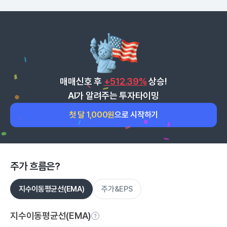
매매신호 후
+512.39%
상승!
AI가 알려주는 투자타이밍
첫 달 1,000원
으로 시작하기
주가 흐름은?
지수이동평균선(EMA)
주가&EPS
지수이동평균선(EMA)