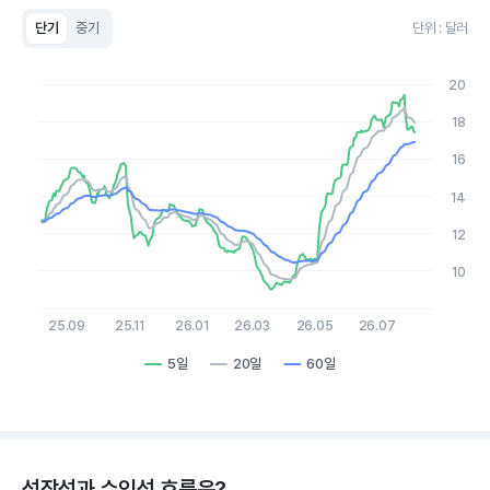
단기
중기
단위 : 달러
Chart
Line chart with 3 lines.
20
View as data table, Chart
The chart has 1 X axis displaying Time. Data ranges from 2
18
The chart has 1 Y axis displaying values. Data ranges from 9.01
16
14
12
10
25.09
25.11
26.01
26.03
26.05
26.07
5일
20일
60일
End of interactive chart.
성장성과 수익성 흐름은?