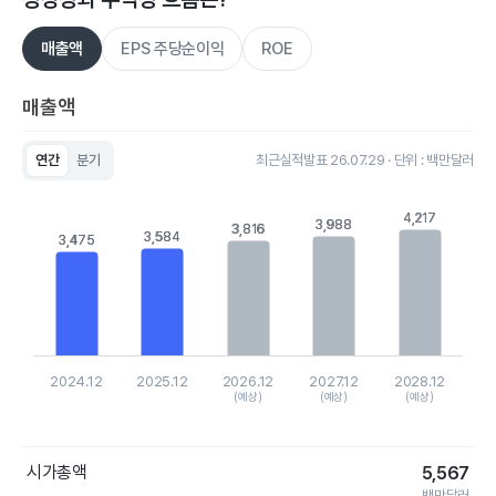
매출액
EPS 주당순이익
ROE
매출액
연간
분기
최근실적발표 26.07.29 · 단위 : 백만달러
Chart
Bar chart with 5 bars.
4,217
4,217
View as data table, Chart
3,988
3,988
3,816
3,816
3,584
3,584
3,475
3,475
The chart has 1 X axis displaying categories.
The chart has 1 Y axis displaying values. Data ranges from 34
2024.12
2025.12
2026.12
2027.12
2028.12
(예상)
(예상)
(예상)
End of interactive chart.
시가총액
5,567
백만달러