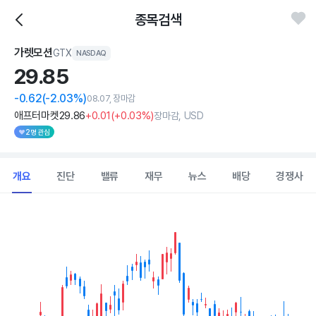
종목검색
가렛모션
GTX
NASDAQ
29.
85
-0.62
(-2.03%)
08.07, 장마감
애프터마켓
29
.86
+0
.01
(
+0
.03%)
장마감, USD
2명 관심
개요
진단
밸류
재무
뉴스
배당
경쟁사
Chart
Combination chart with 2 data series.
View as data table, Chart
The chart has 1 X axis displaying Time. Data ranges from 202
The chart has 1 Y axis displaying values. Data ranges from 27.385