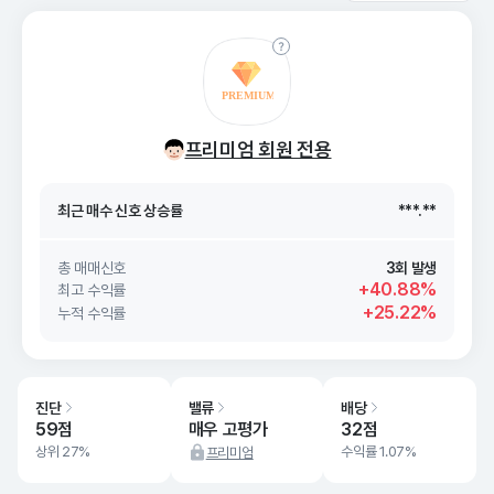
최근 매수 신호 상승률
***.**
프리미엄 회원 전용
최근 매수 신호
26. 08/08
***.**
최근 매수 신호 상승률
***.**
최근 매수 신호
26. 08/08
***.**
총 매매신호
3회 발생
+40.88%
최고 수익률
+25.22%
누적 수익률
진단
밸류
배당
59점
매우 고평가
32점
상위 27%
수익률 1.07%
프리미엄