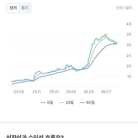
단기
중기
단위 : 달러
Chart
Line chart with 3 lines.
40
View as data table, Chart
The chart has 1 X axis displaying Time. Data ranges from 2
35
The chart has 1 Y axis displaying values. Data ranges from 11.2
30
25
20
15
25.09
25.11
26.01
26.03
26.05
26.07
5일
20일
60일
End of interactive chart.
성장성과 수익성 흐름은?