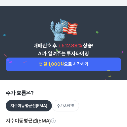
매매신호 후
+512.39%
상승!
AI가 알려주는 투자타이밍
첫 달 1,000원
으로 시작하기
주가 흐름은?
지수이동평균선(EMA)
주가&EPS
지수이동평균선(EMA)