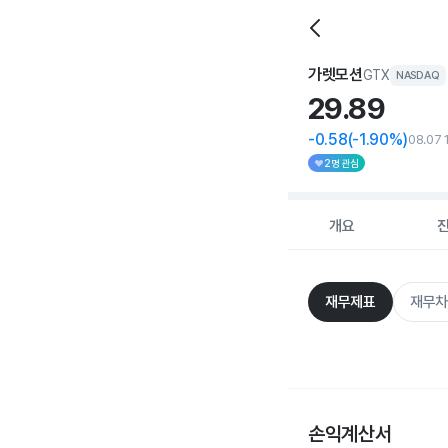
가렛모션
GTX
NASDAQ
29.
89
-0.58
(-1.90%)
08.07 
2명 관심
개요
재무제표
재무차
손익계산서