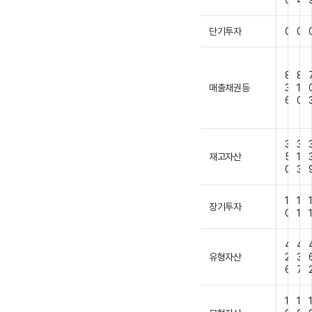
0
4
단기투자
0
0
8
8
매출채권등
3
1
6
0
3
3
재고자산
5
1
0
3
1
1
장기투자
0
1
4
4
유형자산
2
3
6
7
1
1