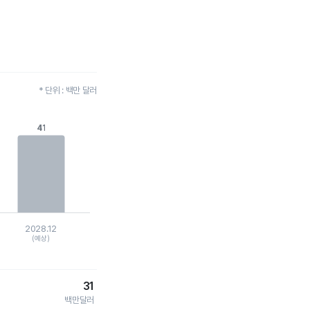
* 단위 : 백만 달러
41
41
2028.12
(예상)
31
백만달러