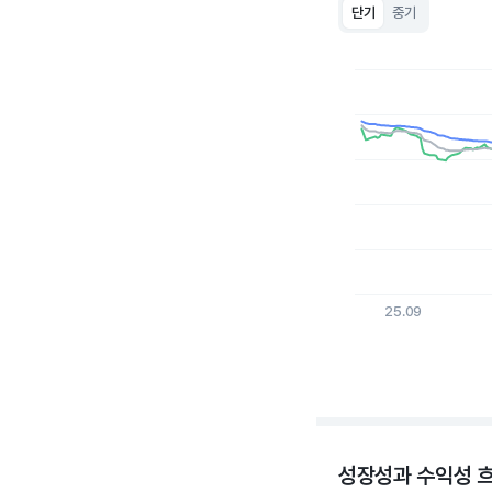
단기
중기
Chart
Line chart with 3 lin
View as data table
The chart has 1 X a
The chart has 1 Y ax
25.09
End of interactive c
성장성과 수익성 