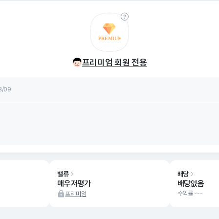
률
8/09
프리미엄 회원 전용
률
8/09
밸류
배당
매우저평가
배당없음
수익률 ---
프리미엄