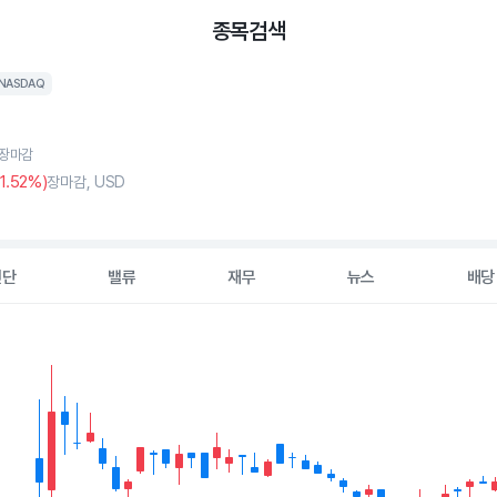
종목검색
NASDAQ
, 장마감
1
.52%)
장마감, USD
진단
밸류
재무
뉴스
배당
2 data series.
hart
s displaying Time. Data ranges from 2026-05-11 00:00:00 to 202
displaying values. Data ranges from 0.55 to 2.58.