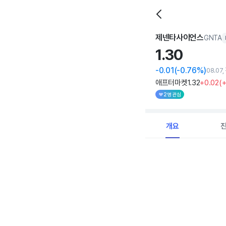
제넨타사이언스
GNTA
1.
30
-0.01
(-0.76%)
08.07
애프터마켓
1
.32
+0
.02
(
+
2명 관심
개요
Chart
Combination chart with 
View as data table, C
The chart has 1 X axi
The chart has 1 Y axis 