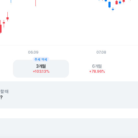
06.09
07.08
t.
추세 약세
3개월
6개월
+103.13%
+78.96%
할 때
?