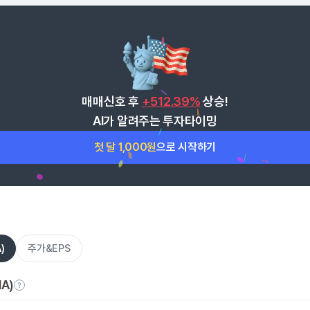
매매신호 후
+512.39%
상승!
AI가 알려주는 투자타이밍
첫 달 1,000원
으로 시작하기
)
주가&EPS
A)