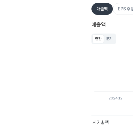
매출액
EPS 
매출액
연간
분기
Chart
Bar chart with 5 bar
View as data table
The chart has 1 X ax
The chart has 1 Y ax
2024.12
End of interactive c
시가총액