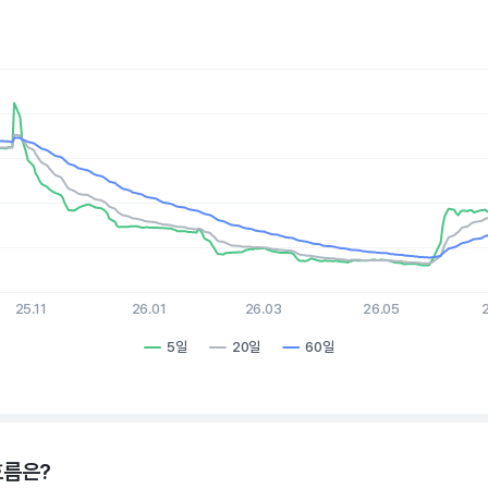
es.
, Chart
xis displaying Time. Data ranges from 2025-08-10 15:00:00 to 2
is displaying values. Data ranges from 0.6 to 4.23.
25.11
26.01
26.03
26.05
5일
20일
60일
hart.
흐름은?