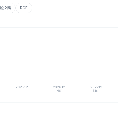
주당순이익
ROE
s.
, Chart
is displaying categories.
is displaying values. Data ranges from 41.41248 to 41.41248.
2025.12
2026.12
2027.12
(예상)
(예상)
hart.