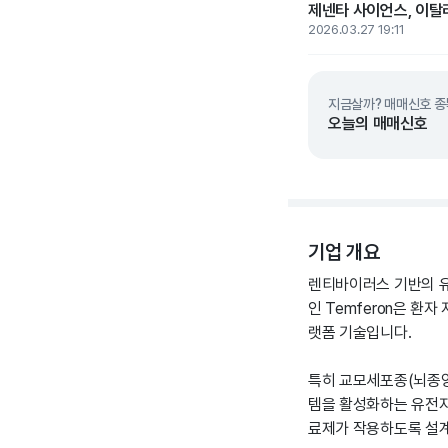
제넨타 사이언스, 이탈
2026.03.27 19:11
지금살까? 매매신호 종
오늘의 매매신호
기업 개요
렌티바이러스 기반의 유
인 Temferon은 
랫폼 기술입니다.
특히 교모세포종(뇌종양
템을 활성화하는 유전자
료제가 작용하도록 설계