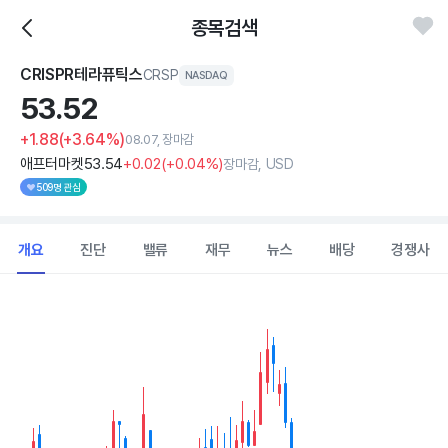
종목검색
CRISPR테라퓨틱스
CRSP
NASDAQ
53.
52
+1.88
(+3.64%)
08.07, 장마감
애프터마켓
53
.54
+0
.02
(
+0
.04%)
장마감, USD
509명 관심
개요
진단
밸류
재무
뉴스
배당
경쟁사
Chart
Combination chart with 2 data series.
View as data table, Chart
The chart has 1 X axis displaying Time. Data ranges from 202
The chart has 1 Y axis displaying values. Data ranges from 45.89 