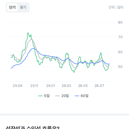
단기
중기
단위 : 달러
Chart
Line chart with 3 lines.
80
View as data table, Chart
The chart has 1 X axis displaying Time. Data ranges from 2
The chart has 1 Y axis displaying values. Data ranges from 45.
70
60
50
25.09
25.11
26.01
26.03
26.05
26.07
5일
20일
60일
End of interactive chart.
성장성과 수익성 흐름은?