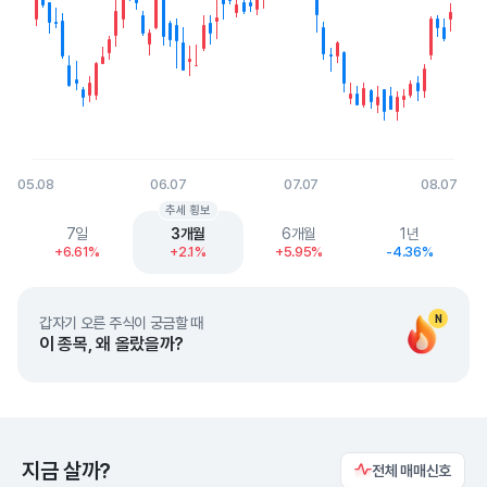
05.08
06.07
07.07
08.07
End of interactive chart.
추세 횡보
7일
3개월
6개월
1년
+6.61%
+2.1%
+5.95%
-4.36%
N
갑자기 오른 주식이 궁금할 때
이 종목, 왜 올랐을까?
지금 살까?
전체 매매신호