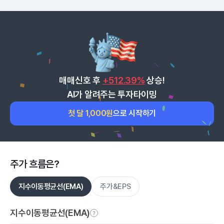
매매신호 후
+512.39%
상승!
AI가 알려주는 투자타이밍
첫 달 1,000원
으로 시작하기
주가 흐름은?
지수이동평균선(EMA)
주가&EPS
지수이동평균선(EMA)