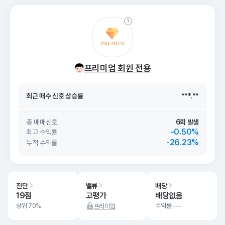
최근 매수 신호 상승률
***.**
최근 매수 신호
26. 08/08
***.**
프리미엄 회원 전용
최근 매수 신호 상승률
***.**
최근 매수 신호
26. 08/08
***.**
총 매매신호
6회 발생
-0.50%
최고 수익률
-26.23%
누적 수익률
진단
밸류
배당
19점
고평가
배당없음
상위 70%
수익률 ---
프리미엄