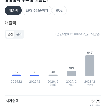
매출액
EPS 주당순이익
ROE
매출액
연간
분기
최근실적발표 26.08.04 · 단위 : 백만달러
Chart
Bar chart with 5 bars.
View as data table, Chart
The chart has 1 X axis displaying categories.
647
647
The chart has 1 Y axis displaying values. Data ranges from 3.5
163
163
37
37
40
40
4
4
2024.12
2025.12
2026.12
2027.12
2028.12
(예상)
(예상)
(예상)
End of interactive chart.
시가총액
5,175
백만달러