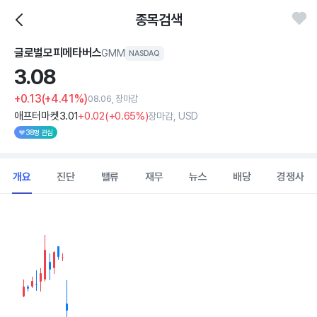
종목검색
글로벌모피메타버스
GMM
NASDAQ
3.
08
+0.13
(+4.41%)
08.06, 장마감
애프터마켓
3
.01
+0
.02
(
+0
.65%)
장마감, USD
38명 관심
개요
진단
밸류
재무
뉴스
배당
경쟁사
Chart
Combination chart with 2 data series.
View as data table, Chart
The chart has 1 X axis displaying Time. Data ranges from 202
The chart has 1 Y axis displaying values. Data ranges from 1.8 to 