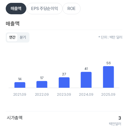
매출액
EPS 주당순이익
ROE
매출액
연간
분기
* 단위 : 백만 달러
Chart
Bar chart with 5 bars.
View as data table, Chart
The chart has 1 X axis displaying categories.
56
56
The chart has 1 Y axis displaying values. Data ranges from 14
41
41
27
27
17
17
14
14
2021.09
2022.09
2023.09
2024.09
2025.09
End of interactive chart.
시가총액
3
백만달러