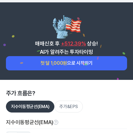
매매신호 후
+512.39%
상승!
AI가 알려주는 투자타이밍
첫 달 1,000원
으로 시작하기
주가 흐름은?
지수이동평균선(EMA)
주가&EPS
지수이동평균선(EMA)