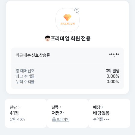
최근 매수 신호 상승률
***.**
프리미엄 회원 전용
최근 매수 신호
26. 08/07
***.**
최근 매수 신호 상승률
***.**
최근 매수 신호
26. 08/07
***.**
총 매매신호
0회 발생
최고 수익률
0.00%
누적 수익률
0.00%
진단
밸류
배당
41점
저평가
배당없음
상위 46%
수익률 ---
프리미엄