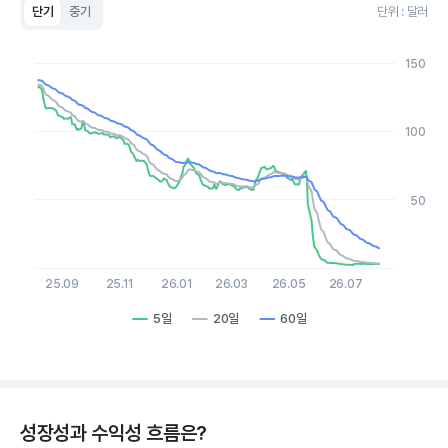
단기
중기
단위 : 달러
Chart
Line chart with 3 lines.
150
View as data table, Chart
The chart has 1 X axis displaying Time. Data ranges from 2
The chart has 1 Y axis displaying values. Data ranges from 2.03
100
50
25.09
25.11
26.01
26.03
26.05
26.07
5일
20일
60일
End of interactive chart.
성장성과 수익성 흐름은?