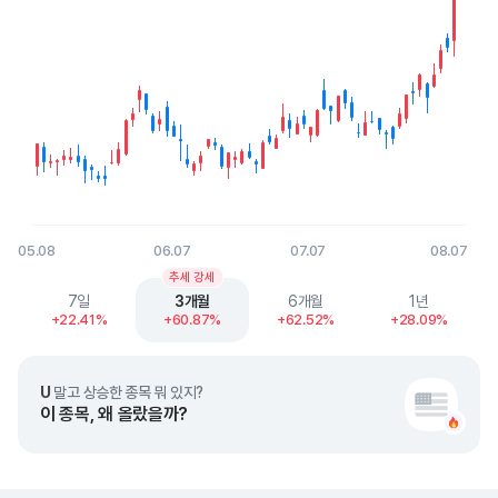
05.08
06.07
07.07
08.07
End of interactive chart.
추세 강세
7일
3개월
6개월
1년
+22.41%
+60.87%
+62.52%
+28.09%
U
말고 상승한 종목 뭐 있지?
이 종목, 왜 올랐을까?