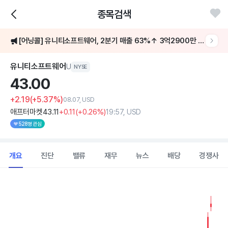
주가가 5% 이상 급등했어요
종목검색
[어닝콜] 유니티소프트웨어, 2분기 매출 63%↑ 3억2900만 달러…AI 통합 가속
2분기 매출 5억4600만 달러..전년비 24% 증가
유니티소프트웨어
U
NYSE
43.
00
주가가 5% 이상 급등했어요
+2.19
(+5.37%)
08.07, USD
애프터마켓
43
.11
+0
.11
(
+0
.26%)
19:57, USD
528명 관심
개요
진단
밸류
재무
뉴스
배당
경쟁사
Chart
Combination chart with 2 data series.
View as data table, Chart
The chart has 1 X axis displaying Time. Data ranges from 202
The chart has 1 Y axis displaying values. Data ranges from 25 to 