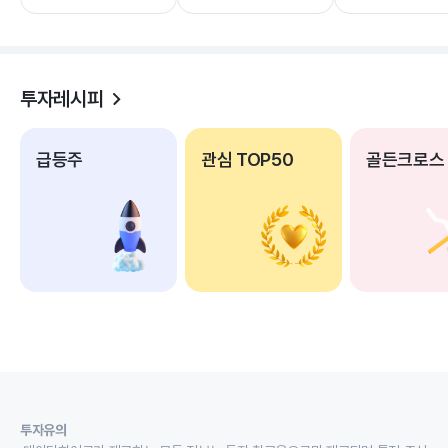
투자레시피
급등주
관심 TOP50
골든크로스
투자유의