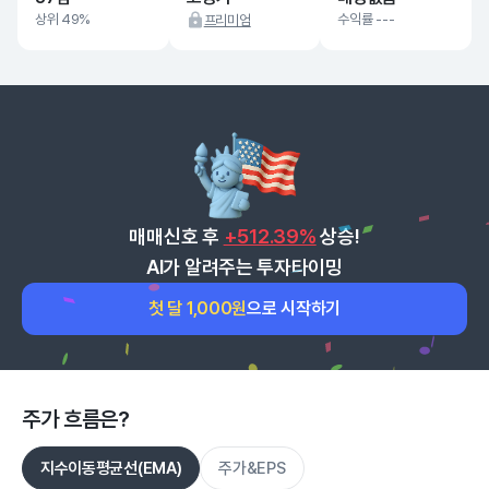
상위 49%
수익률 ---
프리미엄
매매신호 후
+512.39%
상승!
AI가 알려주는 투자타이밍
첫 달 1,000원
으로 시작하기
주가 흐름은?
지수이동평균선(EMA)
주가&EPS