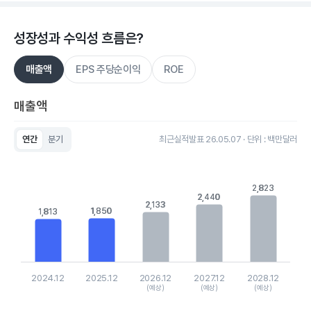
성장성과 수익성 흐름은?
매출액
EPS 주당순이익
ROE
매출액
연간
분기
최근실적발표 26.05.07 · 단위 : 백만달러
Chart
Bar chart with 5 bars.
View as data table, Chart
2,823
2,823
The chart has 1 X axis displaying categories.
2,440
2,440
The chart has 1 Y axis displaying values. Data ranges from 18
2,133
2,133
1,850
1,850
1,813
1,813
2024.12
2025.12
2026.12
2027.12
2028.12
(예상)
(예상)
(예상)
End of interactive chart.