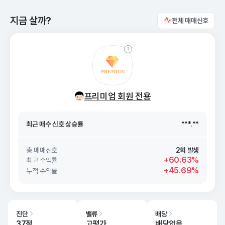
지금 살까?
전체 매매신호
최근 매수 신호 상승률
***.**
최근 매수 신호
26. 08/09
***.**
프리미엄 회원 전용
최근 매수 신호 상승률
***.**
최근 매수 신호
26. 08/09
***.**
총 매매신호
2회 발생
+60.63%
최고 수익률
+45.69%
누적 수익률
진단
밸류
배당
37점
고평가
배당없음