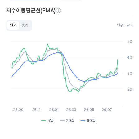
지수이동평균선(EMA)
단기
중기
단위 : 달러
Chart
Line chart with 3 lines.
50
View as data table, Chart
The chart has 1 X axis displaying Time. Data ranges from 20
The chart has 1 Y axis displaying values. Data ranges from 17.
40
30
20
25.09
25.11
26.01
26.03
26.05
26.07
5일
20일
60일
End of interactive chart.