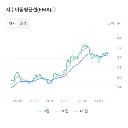
지수이동평균선(EMA)
단기
중기
단위 : 달러
Chart
Line chart with 3 lines.
34
View as data table, Chart
The chart has 1 X axis displaying Time. Data ranges from 2
32
The chart has 1 Y axis displaying values. Data ranges from 23.
30
28
26
24
25.09
25.11
26.01
26.03
26.05
26.07
5일
20일
60일
End of interactive chart.