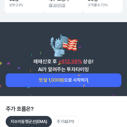
상위 23%
수익률 9.73%
프리미엄
매매신호 후
+512.39%
상승!
AI가 알려주는 투자타이밍
첫 달 1,000원
으로 시작하기
주가 흐름은?
지수이동평균선(EMA)
주가&EPS