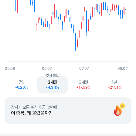
05.08
06.07
07.07
08.07
End of interactive chart.
추세 횡보
7일
3개월
6개월
1년
-0.26%
-4.34%
+17.59%
+21.51%
N
갑자기 오른 주식이 궁금할 때
이 종목, 왜 올랐을까?