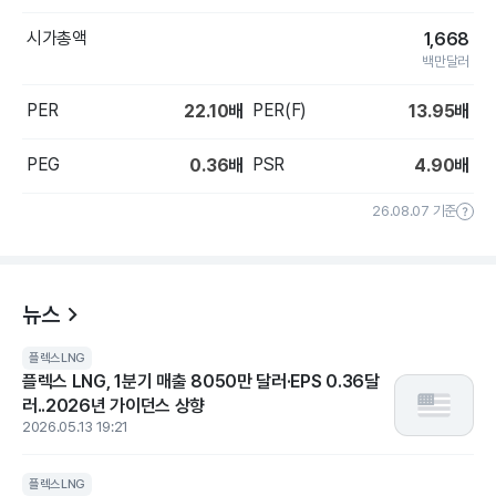
시가총액
1,668
백만달러
PER
PER(F)
22.10
배
13.95
배
PEG
PSR
0.36
배
4.90
배
26.08.07 기준
뉴스
플렉스LNG
플렉스 LNG, 1분기 매출 8050만 달러·EPS 0.36달
러..2026년 가이던스 상향
2026.05.13 19:21
플렉스LNG