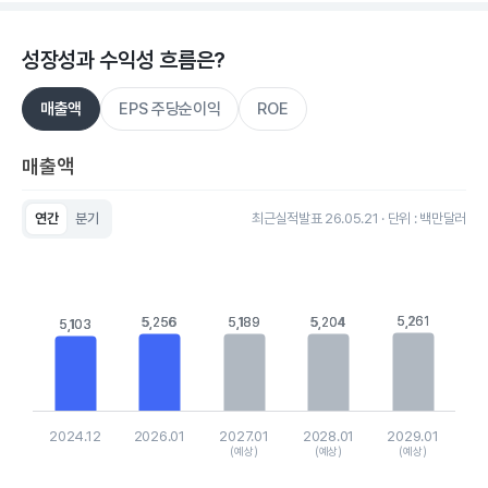
성장성과 수익성 흐름은?
매출액
EPS 주당순이익
ROE
매출액
연간
분기
최근실적발표 26.05.21 · 단위 : 백만달러
Chart
Bar chart with 5 bars.
View as data table, Chart
The chart has 1 X axis displaying categories.
The chart has 1 Y axis displaying values. Data ranges from 51
5,261
5,261
5,256
5,256
5,189
5,189
5,204
5,204
5,103
5,103
2024.12
2026.01
2027.01
2028.01
2029.01
(예상)
(예상)
(예상)
End of interactive chart.