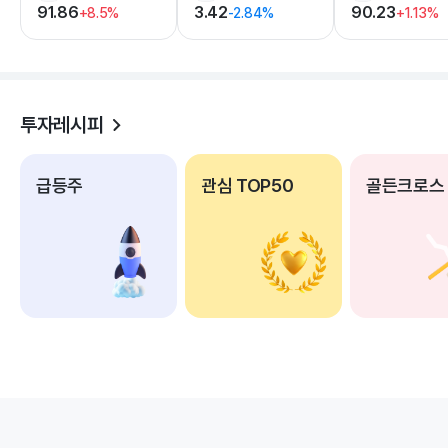
91.86
3.42
90.23
+8.5%
-2.84%
+1.13%
투자레시피
급등주
관심 TOP50
골든크로스