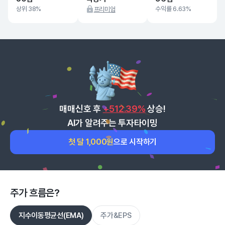
상위 38%
수익률 6.63%
프리미엄
매매신호 후
+512.39%
상승!
AI가 알려주는 투자타이밍
첫 달 1,000원
으로 시작하기
주가 흐름은?
지수이동평균선(EMA)
주가&EPS