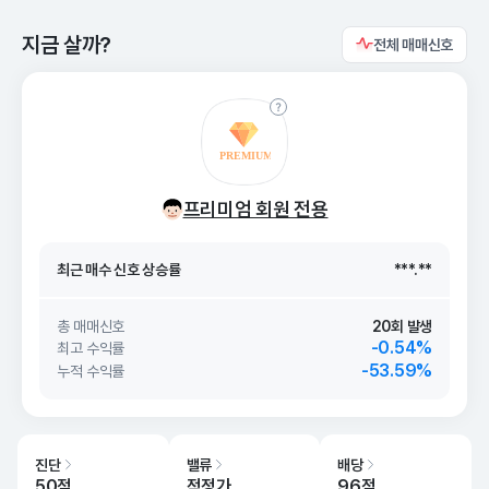
지금 살까?
전체 매매신호
최근 매수 신호 상승률
***.**
프리미엄 회원 전용
최근 매수 신호
26. 08/07
***.**
최근 매수 신호 상승률
***.**
최근 매수 신호
26. 08/07
***.**
총 매매신호
20회 발생
-0.54%
최고 수익률
-53.59%
누적 수익률
진단
밸류
배당
50점
적정가
96점