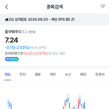
종목검색
2Q 실적발표 2026.08.20 - 예상 EPS $0.21
플라워푸드
FLO
NYSE
7.
24
-0.15
(-2.03%)
08.06, 장마감
프리마켓
7
.31
+0
.07
(
+0
.97%)
05:43, USD
7명 관심
개요
진단
밸류
재무
뉴스
배당
경쟁사
Chart
Combination chart with 2 data series.
View as data table, Chart
The chart has 1 X axis displaying Time. Data ranges from 202
The chart has 1 Y axis displaying values. Data ranges from 6.8 to 