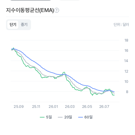
지수이동평균선(EMA)
단기
중기
단위 : 달러
Chart
Line chart with 3 lines.
18
View as data table, Chart
The chart has 1 X axis displaying Time. Data ranges from 2
16
The chart has 1 Y axis displaying values. Data ranges from 7.25
14
12
10
8
25.09
25.11
26.01
26.03
26.05
26.07
5일
20일
60일
End of interactive chart.