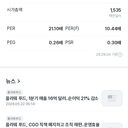
시가총액
1,535
백만달러
PER
PER(F)
21.10
배
10.44
배
PEG
PSR
0.26
배
0.30
배
26.08.06 기준
뉴스
플라워푸드
플라워 푸드, 1분기 매출 16억 달러..순이익 21% 감소
2026.05.22 05:14
플라워푸드
플라워 푸드, CGO 직책 폐지하고 조직 재편..운영효율