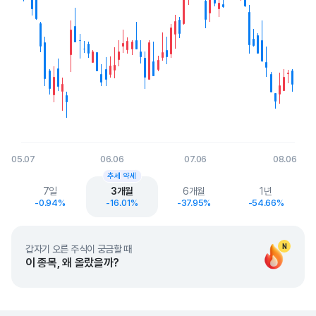
05.07
06.06
07.06
08.06
End of interactive chart.
추세 약세
7일
3개월
6개월
1년
-0.94%
-16.01%
-37.95%
-54.66%
N
갑자기 오른 주식이 궁금할 때
이 종목, 왜 올랐을까?