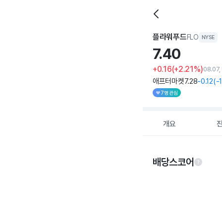
플라워푸드
FLO
NYSE
7.
40
+0.16
(+2.21%)
08.07,
애프터마켓
7
.28
-0
.12
(
-1
7명 관심
개요
배당스코어
Chart
Chart with 5 data po
View as data table
The chart has 1 X ax
The chart has 1 Y ax