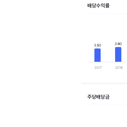
배당수익률
Chart
Bar chart with 10 bars
View as data table,
The chart has 1 X axis
The chart has 1 Y axis
3.90
3.90
3.50
3.50
2017
2018
End of interactive cha
주당배당금
Chart
Bar chart with 10 bars
View as data table,
The chart has 1 X axis