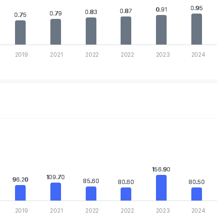
s displaying values. Data ranges from 0.48 to 0.98.
0.95
0.95
0.91
0.91
0.87
0.87
0.83
0.83
0.79
0.79
0.75
0.75
2019
2021
2022
2022
2023
2024
rt.
.
 Chart
 displaying categories.
s displaying values. Data ranges from 65.75 to 246.
156.90
156.90
109.70
109.70
96.20
96.20
85.60
85.60
80.60
80.60
80.50
80.50
2019
2021
2022
2022
2023
2024