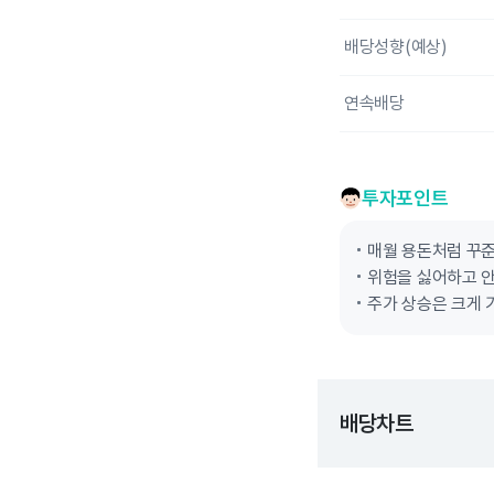
배당성향(예상)
연속배당
투자포인트
매월 용돈처럼 꾸
위험을 싫어하고 
주가 상승은 크게 
배당차트