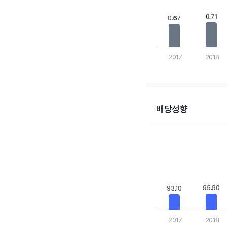
The chart has 1 Y axi
0.71
0.71
0.67
0.67
2017
2018
End of interactive cha
배당성향
Chart
Bar chart with 10 bars
View as data table,
The chart has 1 X axis
The chart has 1 Y axi
95.90
95.90
93.10
93.10
2017
2018