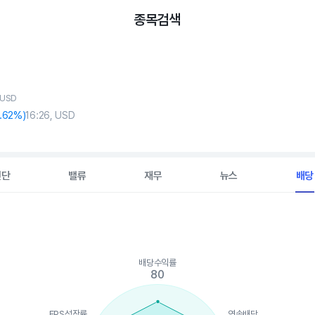
종목검색
 USD
.62%)
16:26, USD
진단
밸류
재무
뉴스
배당
배당수익률
ints.
80
, Chart
is displaying categories.
is displaying values. Data ranges from 80 to 100.
EPS성장률
연속배당