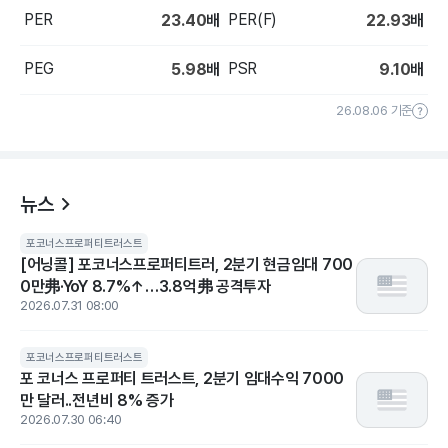
PER
PER(F)
23.40
배
22.93
배
PEG
PSR
5.98
배
9.10
배
26.08.06 기준
뉴스
포코너스프로퍼티트러스트
[어닝콜] 포코너스프로퍼티트러, 2분기 현금임대 700
0만弗·YoY 8.7%↑…3.8억弗 공격투자
2026.07.31 08:00
포코너스프로퍼티트러스트
포 코너스 프로퍼티 트러스트, 2분기 임대수익 7000
만 달러..전년비 8% 증가
2026.07.30 06:40