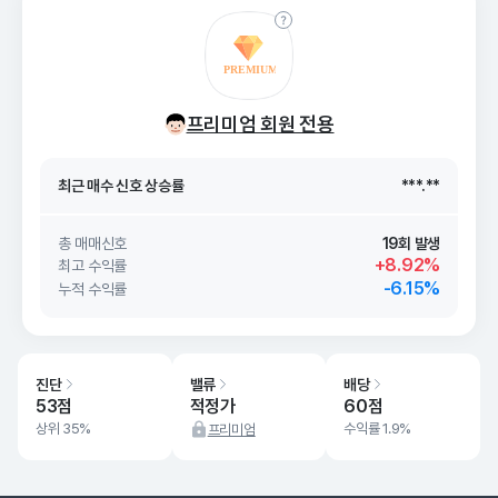
최근 매수 신호 상승률
***.**
프리미엄 회원 전용
최근 매수 신호
26. 08/07
***.**
최근 매수 신호 상승률
***.**
최근 매수 신호
26. 08/07
***.**
총 매매신호
19회 발생
+8.92%
최고 수익률
-6.15%
누적 수익률
진단
밸류
배당
53점
적정가
60점
상위 35%
수익률 1.9%
프리미엄