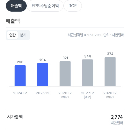
매출액
EPS 주당순이익
ROE
매출액
연간
분기
최근실적발표 26.07.31 · 단위 : 백만달러
Chart
Bar chart with 5 bars.
View as data table, Chart
374
374
344
344
The chart has 1 X axis displaying categories.
321
321
294
294
The chart has 1 Y axis displaying values. Data ranges from 26
268
268
2024.12
2025.12
2026.12
2027.12
2028.12
(예상)
(예상)
(예상)
End of interactive chart.
시가총액
2,774
백만달러