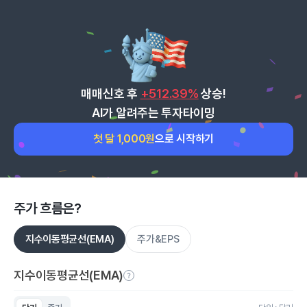
매매신호 후
+512.39%
상승!
AI가 알려주는 투자타이밍
첫 달 1,000원
으로 시작하기
주가 흐름은?
지수이동평균선(EMA)
주가&EPS
지수이동평균선(EMA)