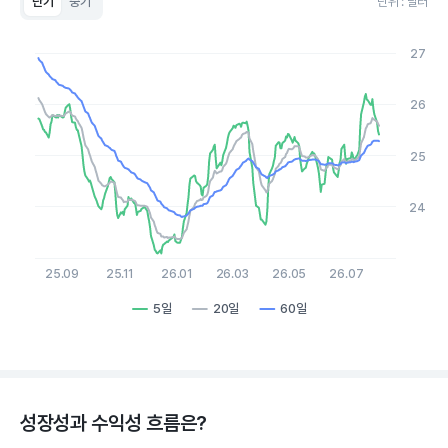
단기
중기
단위 : 달러
Chart
Line chart with 3 lines.
27
View as data table, Chart
The chart has 1 X axis displaying Time. Data ranges from 2
The chart has 1 Y axis displaying values. Data ranges from 23.
26
25
24
25.09
25.11
26.01
26.03
26.05
26.07
5일
20일
60일
End of interactive chart.
성장성과 수익성 흐름은?