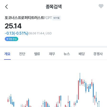
종목검색
포코너스프로퍼티트러스트
FCPT
NYSE
25.
14
-0.13
(-0.51%)
08.06 11:44, USD
3명 관심
개요
진단
밸류
재무
뉴스
배당
경쟁사
Chart
Combination chart with 2 data series.
View as data table, Chart
The chart has 1 X axis displaying Time. Data ranges from 202
The chart has 1 Y axis displaying values. Data ranges from 23.87 