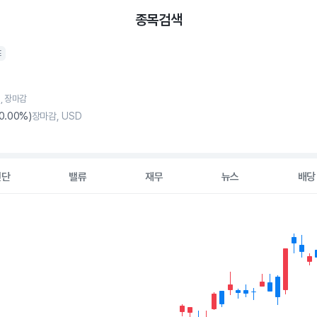
종목검색
E
6, 장마감
0
.00%)
장마감, USD
진단
밸류
재무
뉴스
배당
2 data series.
hart
s displaying Time. Data ranges from 2026-05-07 00:00:00 to 20
displaying values. Data ranges from 71.225 to 81.8.