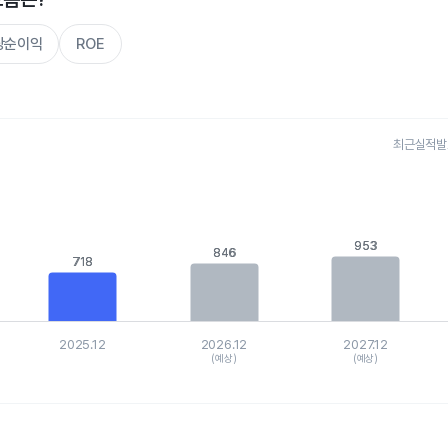
주당순이익
ROE
최근실적발표 
s.
, Chart
is displaying categories.
is displaying values. Data ranges from 617.095 to 1100.95463.
953
953
846
846
718
718
2025.12
2026.12
2027.12
(예상)
(예상)
hart.