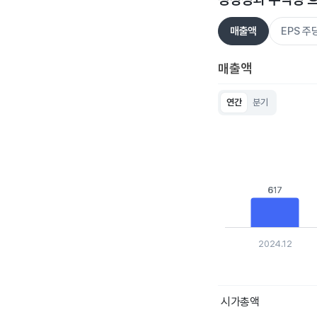
매출액
EPS 
매출액
연간
분기
Chart
Bar chart with 5 bar
View as data table
The chart has 1 X ax
The chart has 1 Y ax
617
617
2024.12
End of interactive c
시가총액