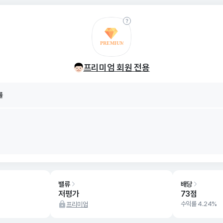
률
8/07
프리미엄 회원 전용
률
8/07
밸류
배당
저평가
73점
수익률 4.24%
프리미엄