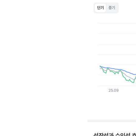
단기
중기
Chart
Line chart with 3 lin
View as data table
The chart has 1 X a
The chart has 1 Y ax
25.09
End of interactive c
성장성과 수익성 