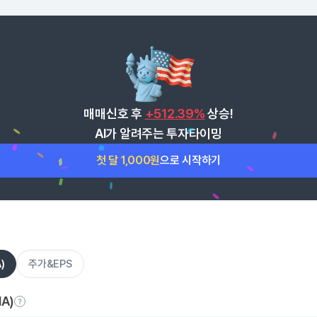
매매신호 후
+512.39%
상승!
AI가 알려주는 투자타이밍
첫 달 1,000원
으로 시작하기
)
주가&EPS
A)