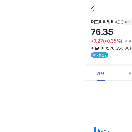
어그리리얼티
ADC
NYS
76.
35
+0.27
(+0.35%)
08.0
애프터마켓
76
.35
0
.00
(
14명 관심
개요
Chart
Combination chart with 
View as data table, C
The chart has 1 X axi
The chart has 1 Y axis 