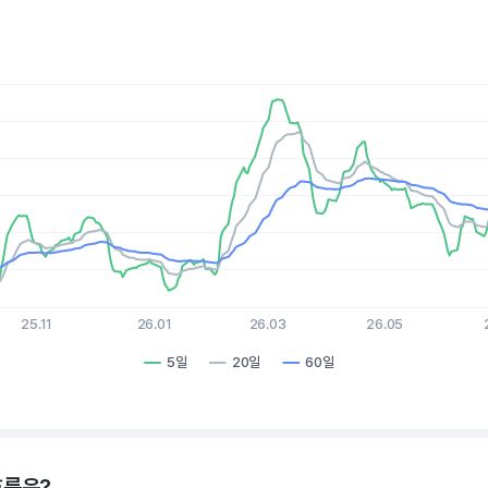
es.
, Chart
xis displaying Time. Data ranges from 2025-08-06 15:00:00 to 
is displaying values. Data ranges from 70.57 to 81.16.
25.11
26.01
26.03
26.05
5일
20일
60일
hart.
흐름은?