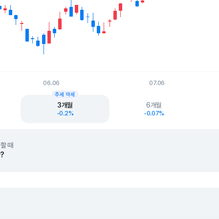
06.06
07.06
t.
추세 약세
3개월
6개월
-0.2%
-0.07%
할 때
?