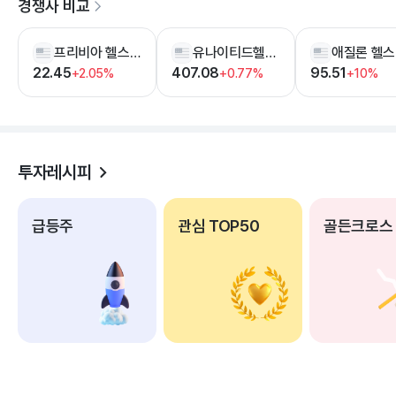
경쟁사 비교
프리비아 헬스 그룹
유나이티드헬스 그룹
애질론 헬스
22.45
407.08
95.51
+2.05%
+0.77%
+10%
투자레시피
급등주
관심 TOP50
골든크로스