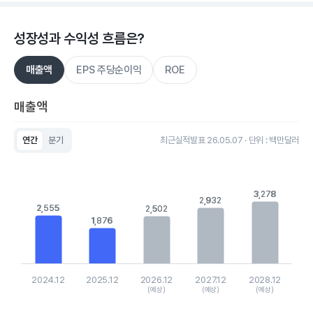
성장성과 수익성 흐름은?
매출액
EPS 주당순이익
ROE
매출액
연간
분기
최근실적발표 26.05.07 · 단위 : 백만달러
Chart
Bar chart with 5 bars.
View as data table, Chart
The chart has 1 X axis displaying categories.
3,278
3,278
2,932
2,932
The chart has 1 Y axis displaying values. Data ranges from 18
2,555
2,555
2,502
2,502
1,876
1,876
2024.12
2025.12
2026.12
2027.12
2028.12
(예상)
(예상)
(예상)
End of interactive chart.