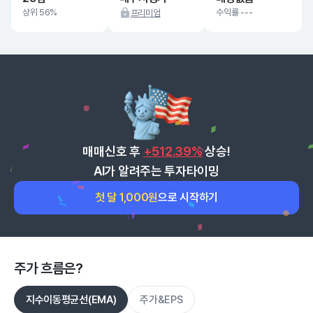
상위 56%
수익률 ---
프리미엄
매매신호 후
+512.39%
상승!
AI가 알려주는 투자타이밍
첫 달 1,000원
으로 시작하기
주가 흐름은?
지수이동평균선(EMA)
주가&EPS