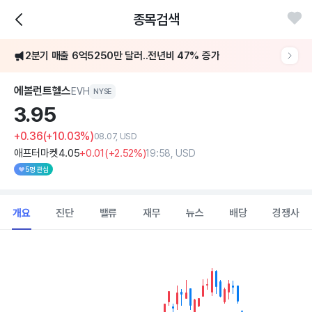
종목검색
[어닝콜] 에볼런트헬스, 2분기 매출 31%↑·연간 가이던스 상향
2분기 매출 6억5250만 달러..전년비 47% 증가
[어닝콜] 에볼런트헬스, 2분기 매출 31%↑·연간 가이던스 상향
에볼런트헬스
EVH
NYSE
3.
95
+0.36
(+10.03%)
08.07, USD
애프터마켓
4
.05
+0
.01
(
+2
.52%)
19:58, USD
5명 관심
개요
진단
밸류
재무
뉴스
배당
경쟁사
Chart
Combination chart with 2 data series.
View as data table, Chart
The chart has 1 X axis displaying Time. Data ranges from 202
The chart has 1 Y axis displaying values. Data ranges from 2.95 to