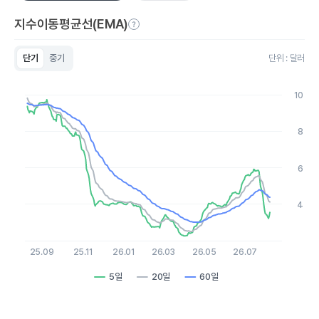
지수이동평균선(EMA)
단기
중기
단위 : 달러
Chart
Line chart with 3 lines.
10
View as data table, Chart
The chart has 1 X axis displaying Time. Data ranges from 20
The chart has 1 Y axis displaying values. Data ranges from 2.26
8
6
4
25.09
25.11
26.01
26.03
26.05
26.07
5일
20일
60일
End of interactive chart.