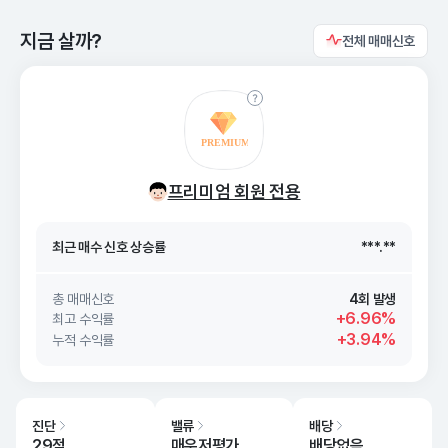
지금 살까?
전체 매매신호
최근 매수 신호 상승률
***.**
프리미엄 회원 전용
최근 매수 신호
26. 08/09
***.**
최근 매수 신호 상승률
***.**
최근 매수 신호
26. 08/09
***.**
총 매매신호
4회 발생
+6.96%
최고 수익률
+3.94%
누적 수익률
진단
밸류
배당
29점
매우저평가
배당없음