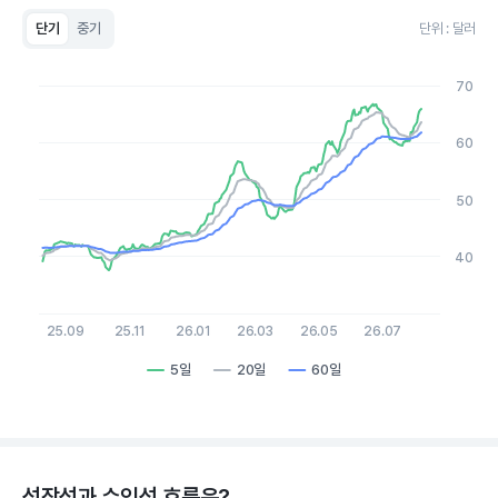
단기
중기
단위 : 달러
Chart
Line chart with 3 lines.
70
View as data table, Chart
The chart has 1 X axis displaying Time. Data ranges from 20
The chart has 1 Y axis displaying values. Data ranges from 37.6
60
50
40
25.09
25.11
26.01
26.03
26.05
26.07
5일
20일
60일
End of interactive chart.
성장성과 수익성 흐름은?