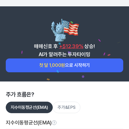
매매신호 후
+512.39%
상승!
AI가 알려주는 투자타이밍
첫 달 1,000원
으로 시작하기
주가 흐름은?
지수이동평균선(EMA)
주가&EPS
지수이동평균선(EMA)