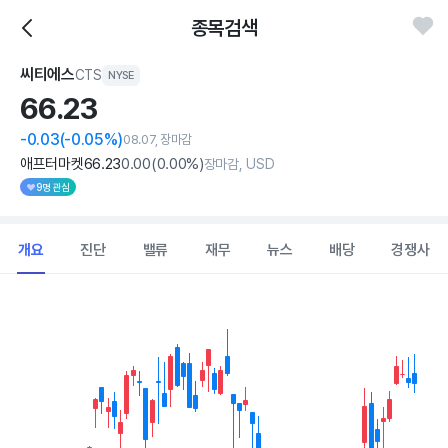
종목검색
씨티에스
CTS
NYSE
66.
23
-0.03
(-0.05%)
08.07, 장마감
애프터마켓
66
.23
0
.00
(
0
.00%)
장마감, USD
9명 관심
개요
진단
밸류
재무
뉴스
배당
경쟁사
Chart
Combination chart with 2 data series.
View as data table, Chart
The chart has 1 X axis displaying Time. Data ranges from 2026
The chart has 1 Y axis displaying values. Data ranges from 55.57 