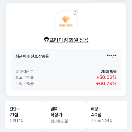
최근 매수 신호 상승률
***.**
프리미엄 회원 전용
최근 매수 신호
26. 08/10
***.**
최근 매수 신호 상승률
***.**
최근 매수 신호
26. 08/10
***.**
총 매매신호
29회 발생
+50.02%
최고 수익률
+60.79%
누적 수익률
진단
밸류
배당
71점
적정가
40점
상위 12%
수익률 0.24%
프리미엄