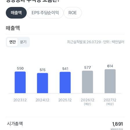
매출액
EPS 주당순이익
ROE
매출액
연간
분기
최근실적발표 26.07.29 · 단위 : 백만달러
Chart
Bar chart with 5 bars.
View as data table, Chart
The chart has 1 X axis displaying categories.
614
614
577
577
550
550
The chart has 1 Y axis displaying values. Data ranges from 514
541
541
515
515
2023.12
2024.12
2025.12
2026.12
2027.12
(예상)
(예상)
End of interactive chart.
시가총액
1,891
백만달러