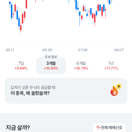
05.11
06.09
07.08
08.07
End of interactive chart.
추세 횡보
7일
3개월
6개월
1년
+5.68%
+10.66%
+18.79%
+71.71%
N
갑자기 오른 주식이 궁금할 때
이 종목, 왜 올랐을까?
지금 살까?
전체 매매신호