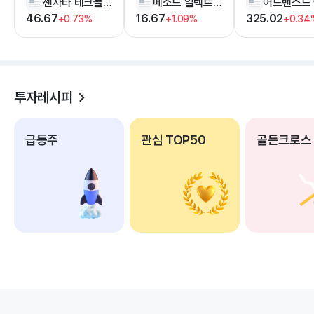
센사타 테크놀러지스 홀딩
메소드 일렉트로닉스
46.67
16.67
325.02
+0.73%
+1.09%
+0.34
투자레시피
급등주
관심 TOP50
골든크로스