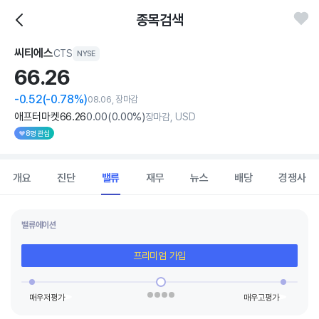
종목검색
씨티에스
CTS
NYSE
66.
26
-0.52
(-0.78%)
08.06, 장마감
애프터마켓
66
.26
0
.00
(
0
.00%)
장마감, USD
8명 관심
개요
진단
밸류
재무
뉴스
배당
경쟁사
밸류에이션
프리미엄 가입