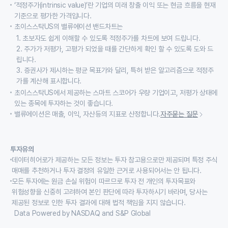
‘적정주가(intrinsic value)’란 기업의 미래 창출 이익 또는 현금 흐름을 현재
기준으로 평가한 가격입니다.
초이스스탁US의 밸류에이션 밴드차트는
1. 초보자도 쉽게 이해할 수 있도록 적정주가를 차트에 보여 드립니다.
2. 주가가 저평가, 고평가 되었을 때를 간단하게 확인 할 수 있도록 도와 드
립니다.
3. 증권사가 제시하는 평균 목표가와 달리, 특허 받은 알고리즘으로 적정주
가를 계산해 표시합니다.
초이스스탁US에서 제공하는 스마트 스코어가 우량 기업이고, 저평가 상태에
있는 종목에 투자하는 것이 좋습니다.
밸류에이션은 매출, 이익, 자산등의 지표로 산정합니다.
자주묻는 질문
투자유의
데이터히어로가 제공하는 모든 정보는 투자 참고용으로만 제공되며 특정 주식
매매를 추천하거나 투자 결정의 유일한 근거로 사용되어서는 안 됩니다.
모든 투자에는 원금 손실 위험이 따르므로 투자 전 개인의 투자목표와
위험성향을 신중히 고려하여 본인 판단에 따라 투자하시기 바라며, 당사는
제공된 정보로 인한 투자 결과에 대해 법적 책임을 지지 않습니다.
Data Powered by NASDAQ and S&P Global