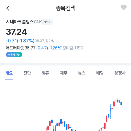
종목검색
시네마크홀딩스
CNK
NYSE
37.
24
-0.71
(-1.87%)
08.07, 장마감
애프터마켓
36
.77
-0
.47
(
-1
.26%)
장마감, USD
5명 관심
개요
진단
밸류
재무
뉴스
배당
경쟁사
Chart
Combination chart with 2 data series.
View as data table, Chart
The chart has 1 X axis displaying Time. Data ranges from 2026
The chart has 1 Y axis displaying values. Data ranges from 25.78 