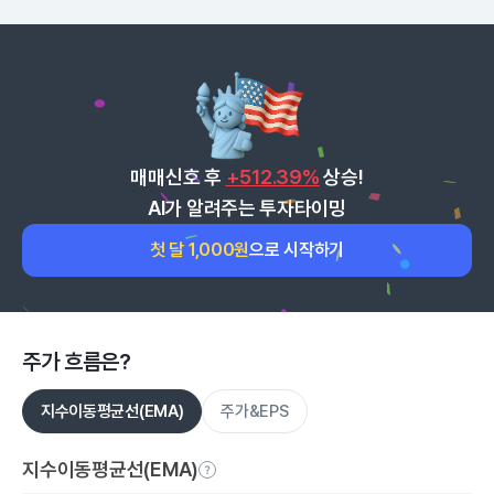
매매신호 후
+512.39%
상승!
AI가 알려주는 투자타이밍
첫 달 1,000원
으로 시작하기
주가 흐름은?
지수이동평균선(EMA)
주가&EPS
지수이동평균선(EMA)