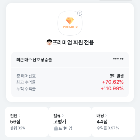
최근 매수 신호 상승률
***.**
프리미엄 회원 전용
최근 매수 신호
26. 08/09
***.**
최근 매수 신호 상승률
***.**
최근 매수 신호
26. 08/09
***.**
총 매매신호
6회 발생
+70.62%
최고 수익률
+110.99%
누적 수익률
진단
밸류
배당
56점
고평가
44점
상위 32%
수익률 0.97%
프리미엄