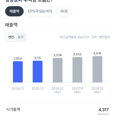
매출액
EPS 주당순이익
ROE
매출액
연간
분기
최근실적발표 26.07.31 · 단위 : 백만달러
Chart
Bar chart with 5 bars.
View as data table, Chart
3,810
3,810
3,652
3,652
3,528
3,528
The chart has 1 X axis displaying categories.
3,115
3,115
3,050
3,050
The chart has 1 Y axis displaying values. Data ranges from 30
2024.12
2025.12
2026.12
2027.12
2028.12
(예상)
(예상)
(예상)
End of interactive chart.
시가총액
4,317
백만달러