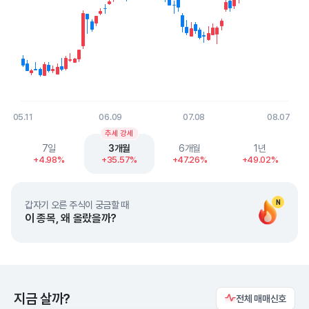
05.11
06.09
07.08
08.07
End of interactive chart.
추세 강세
7일
3개월
6개월
1년
+4.98%
+35.57%
+47.26%
+49.02%
N
갑자기 오른 주식이 궁금할 때
이 종목, 왜 올랐을까?
지금 살까?
전체 매매신호