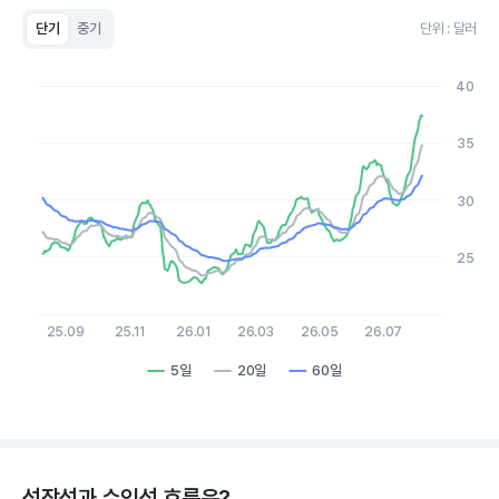
단기
중기
단위 : 달러
Chart
Line chart with 3 lines.
40
View as data table, Chart
The chart has 1 X axis displaying Time. Data ranges from 20
The chart has 1 Y axis displaying values. Data ranges from 22.7
35
30
25
25.09
25.11
26.01
26.03
26.05
26.07
5일
20일
60일
End of interactive chart.
성장성과 수익성 흐름은?