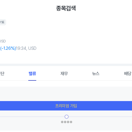
종목검색
YSE
 USD
(
-1
.26%)
19:34, USD
진단
밸류
재무
뉴스
배당
프리미엄 가입