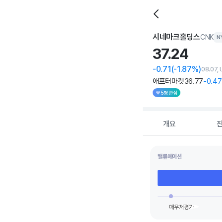
시네마크홀딩스
CNK
N
37.
24
-0.71
(-1.87%)
08.07,
애프터마켓
36
.77
-0
.47
5명 관심
개요
밸류에이션