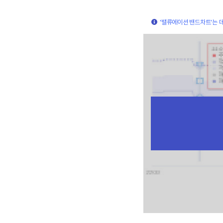
'밸류에이션 밴드차트'는 