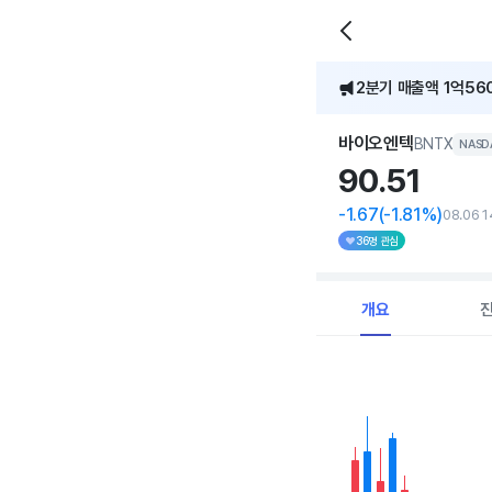
2분기 매출액 1억56
[어닝콜] 바이오엔텍, 
바이오엔텍
BNTX
NASD
90.
51
-1.67
(-1.81%)
08.06 1
36명 관심
개요
Chart
Combination chart with 
View as data table, C
The chart has 1 X axi
The chart has 1 Y axis 