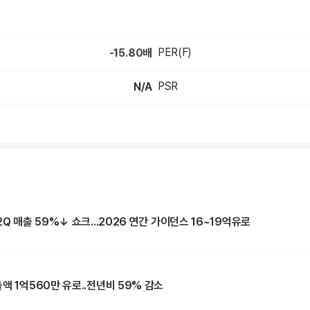
PER(F)
-15.80
배
PSR
N/A
2Q 매출 59%↓ 쇼크...2026 연간 가이던스 16~19억유로
액 1억560만 유로..전년비 59% 감소