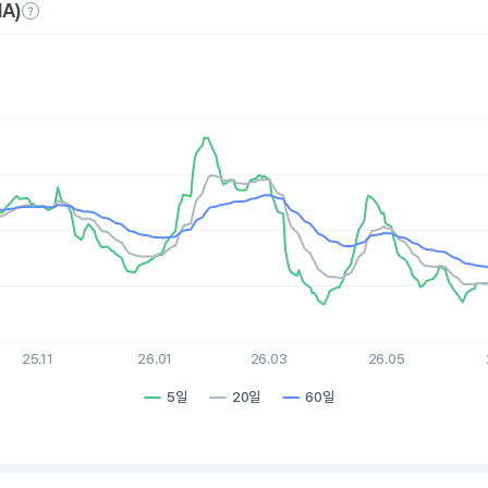
A)
es.
, Chart
xis displaying Time. Data ranges from 2025-08-06 15:00:00 to 
is displaying values. Data ranges from 86.72 to 116.63.
25.11
26.01
26.03
26.05
5일
20일
60일
hart.