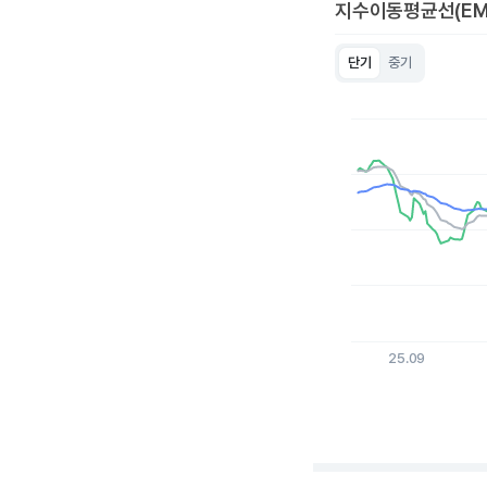
지수이동평균선(EM
단기
중기
Chart
Line chart with 3 lin
View as data table
The chart has 1 X a
The chart has 1 Y ax
25.09
End of interactive c