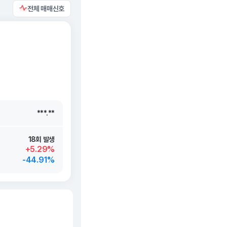
전체 매매신호
***.**
***.**
***.**
***.**
18회 발생
+5.29%
-44.91%