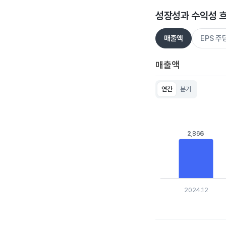
성장성과 수익성 
매출액
EPS 
매출액
연간
분기
Chart
Bar chart with 5 bar
View as data table
The chart has 1 X ax
2,866
2,866
The chart has 1 Y a
2024.12
End of interactive c