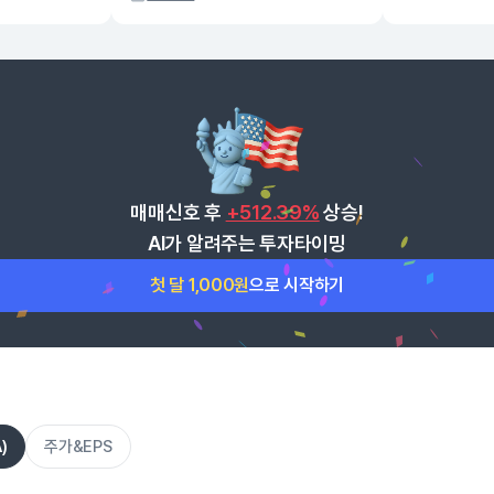
매매신호 후
+512.39%
상승!
AI가 알려주는 투자타이밍
첫 달 1,000원
으로 시작하기
)
주가&EPS