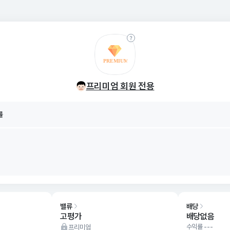
률
8/07
프리미엄 회원 전용
률
8/07
밸류
배당
고평가
배당없음
수익률 ---
프리미엄