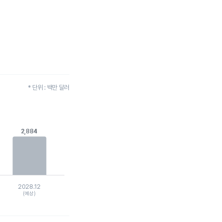
* 단위 : 백만 달러
2,884
2,884
1.
2028.12
(예상)