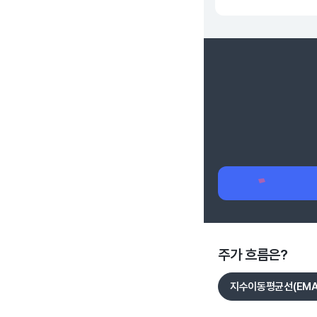
주가 흐름은?
지수이동평균선(EMA