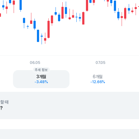
06.05
07.05
t.
추세 횡보
3개월
6개월
-3.48%
-12.66%
할 때
?