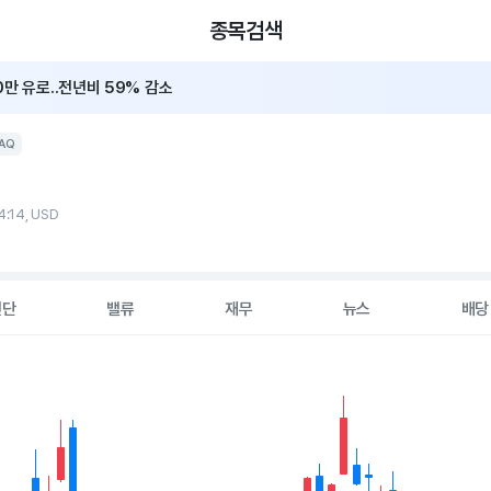
종목검색
0만 유로..전년비 59% 감소
2Q 매출 59%↓ 쇼크...2026 연간 가이던스 16~19억유로
AQ
4:14, USD
진단
밸류
재무
뉴스
배당
2 data series.
hart
s displaying Time. Data ranges from 2026-05-06 00:00:00 to 20
displaying values. Data ranges from 84.955 to 98.81.