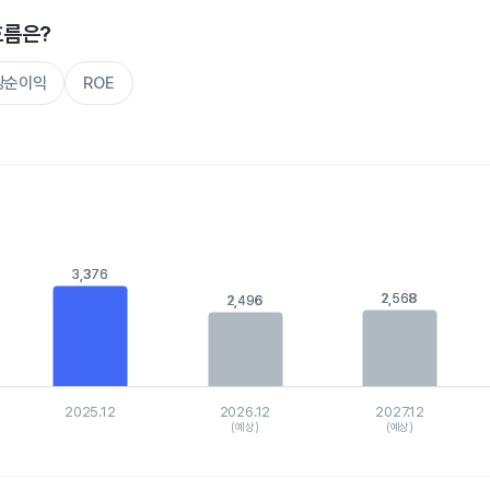
흐름은?
주당순이익
ROE
s.
, Chart
3,376
3,376
is displaying categories.
xis displaying values. Data ranges from 2495.93753 to 3376.35294
2,568
2,568
2,496
2,496
2025.12
2026.12
2027.12
(예상)
(예상)
hart.