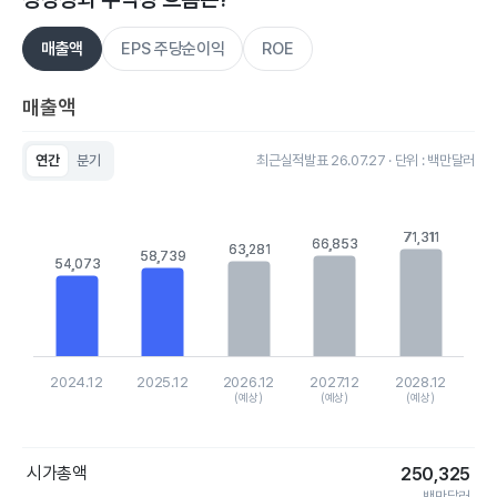
매출액
EPS 주당순이익
ROE
매출액
연간
분기
최근실적발표 26.07.27 · 단위 : 백만달러
Chart
Bar chart with 5 bars.
View as data table, Chart
71,311
71,311
66,853
66,853
The chart has 1 X axis displaying categories.
63,281
63,281
58,739
58,739
The chart has 1 Y axis displaying values. Data ranges from 54
54,073
54,073
2024.12
2025.12
2026.12
2027.12
2028.12
(예상)
(예상)
(예상)
End of interactive chart.
시가총액
250,325
백만달러