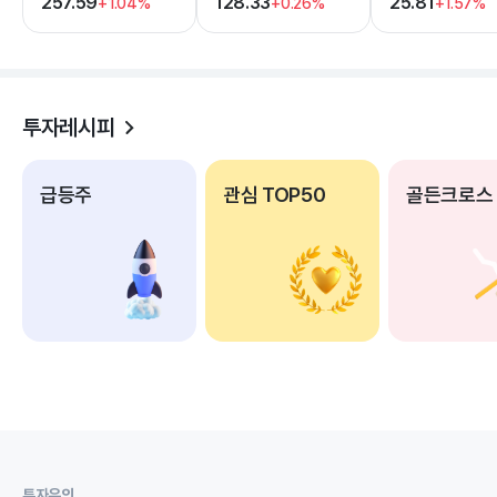
257.59
128.33
25.81
+1.04%
+0.26%
+1.57%
투자레시피
급등주
관심 TOP50
골든크로스
투자유의