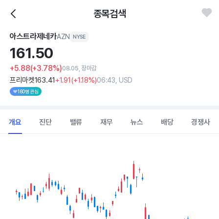
종목검색
아스트라제네카
AZN
NYSE
161.
50
+5.88
(+3.78%)
08.05, 장마감
프리마켓
163
.41
+1
.91
(
+1
.18%)
06:43, USD
160명 관심
개요
진단
밸류
재무
뉴스
배당
경쟁사
Chart
Combination chart with 2 data series.
View as data table, Chart
The chart has 1 X axis displaying Time. Data ranges from 202
The chart has 1 Y axis displaying values. Data ranges from 153.41