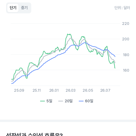
단기
중기
단위 : 달러
Chart
Line chart with 3 lines.
220
View as data table, Chart
The chart has 1 X axis displaying Time. Data ranges from 2
The chart has 1 Y axis displaying values. Data ranges from 142
200
180
160
25.09
25.11
26.01
26.03
26.05
26.07
5일
20일
60일
End of interactive chart.
성장성과 수익성 흐름은?