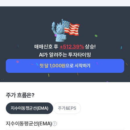
매매신호 후
+512.39%
상승!
AI가 알려주는 투자타이밍
첫 달 1,000원
으로 시작하기
주가 흐름은?
지수이동평균선(EMA)
주가&EPS
지수이동평균선(EMA)