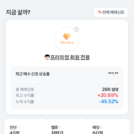
지금 살까?
전체 매매신호
최근 매수 신호 상승률
***.**
프리미엄 회원 전용
최근 매수 신호
26. 08/08
***.**
최근 매수 신호 상승률
***.**
최근 매수 신호
26. 08/08
***.**
총 매매신호
28회 발생
+20.89%
최고 수익률
-45.52%
누적 수익률
진단
밸류
배당
45점
저평가
60점