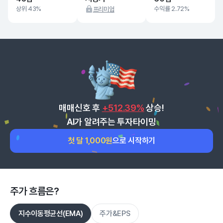
상위 43%
수익률 2.72%
프리미엄
매매신호 후
+512.39%
상승!
AI가 알려주는 투자타이밍
첫 달 1,000원
으로 시작하기
주가 흐름은?
지수이동평균선(EMA)
주가&EPS