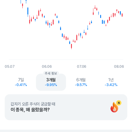
05.07
06.06
07.06
08.06
End of interactive chart.
추세 횡보
7일
3개월
6개월
1년
-0.41%
-9.95%
-9.57%
-3.42%
N
갑자기 오른 주식이 궁금할 때
이 종목, 왜 올랐을까?