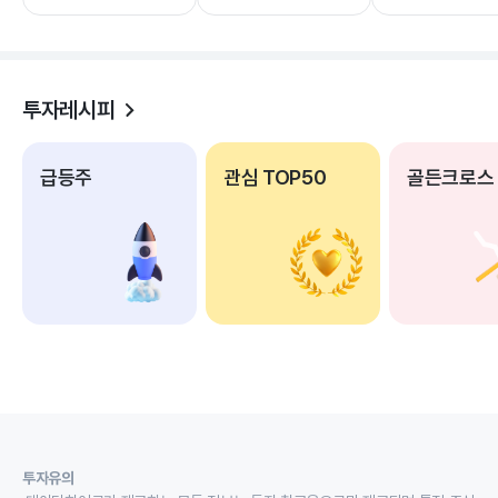
투자레시피
급등주
관심 TOP50
골든크로스
투자유의