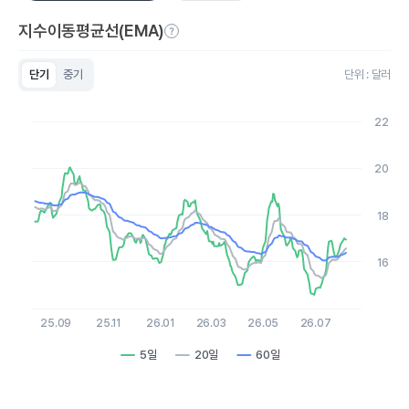
지수이동평균선(EMA)
단기
중기
단위 : 달러
Chart
Line chart with 3 lines.
22
View as data table, Chart
The chart has 1 X axis displaying Time. Data ranges from 2
The chart has 1 Y axis displaying values. Data ranges from 14.
20
18
16
25.09
25.11
26.01
26.03
26.05
26.07
5일
20일
60일
End of interactive chart.