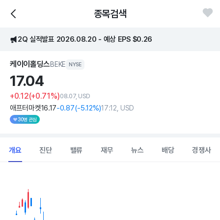
종목검색
2Q 실적발표 2026.08.20 - 예상 EPS $0.26
케이이홀딩스
BEKE
NYSE
17.
04
+0.12
(+0.71%)
08.07, USD
애프터마켓
16
.17
-0
.87
(
-5
.12%)
17:12, USD
30명 관심
개요
진단
밸류
재무
뉴스
배당
경쟁사
Chart
Combination chart with 2 data series.
View as data table, Chart
The chart has 1 X axis displaying Time. Data ranges from 202
The chart has 1 Y axis displaying values. Data ranges from 13.81 t