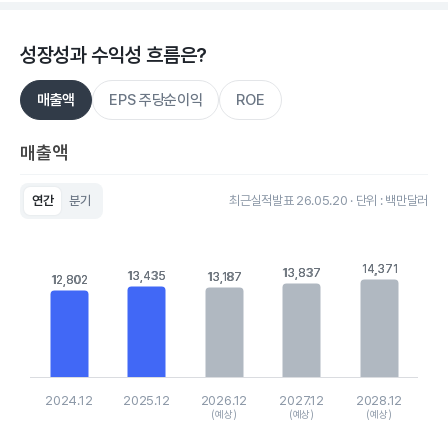
성장성과 수익성 흐름은?
매출액
EPS 주당순이익
ROE
매출액
연간
분기
최근실적발표 26.05.20 · 단위 : 백만달러
Chart
Bar chart with 5 bars.
View as data table, Chart
14,371
14,371
13,837
13,837
13,435
13,435
The chart has 1 X axis displaying categories.
13,187
13,187
12,802
12,802
The chart has 1 Y axis displaying values. Data ranges from 
2024.12
2025.12
2026.12
2027.12
2028.12
(예상)
(예상)
(예상)
End of interactive chart.