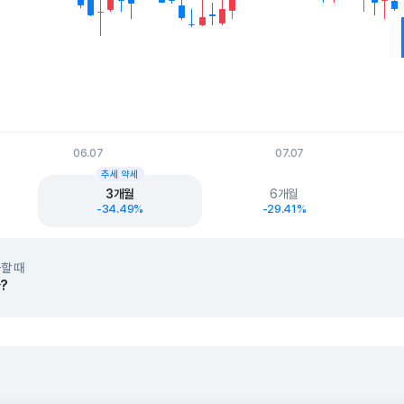
06.07
07.07
t.
추세 약세
3개월
6개월
-34.49%
-29.41%
할 때
?