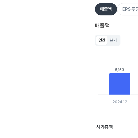
매출액
EPS 
매출액
연간
분기
Chart
Bar chart with 5 bar
View as data table
The chart has 1 X ax
The chart has 1 Y a
5,153
5,153
2024.12
End of interactive c
시가총액