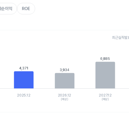
주당순이익
ROE
최근실적발표 
s.
, Chart
6,885
6,885
is displaying categories.
xis displaying values. Data ranges from 3933.62413 to 8803.24127
4,371
4,371
3,934
3,934
2025.12
2026.12
2027.12
(예상)
(예상)
hart.