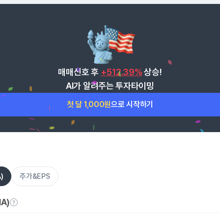
매매신호 후
+512.39%
상승!
AI가 알려주는 투자타이밍
첫 달 1,000원
으로 시작하기
)
주가&EPS
A)