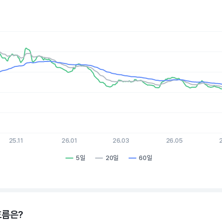
es.
, Chart
xis displaying Time. Data ranges from 2025-08-07 15:00:00 to 
s displaying values. Data ranges from 1.13 to 9.47.
25.11
26.01
26.03
26.05
5일
20일
60일
hart.
흐름은?