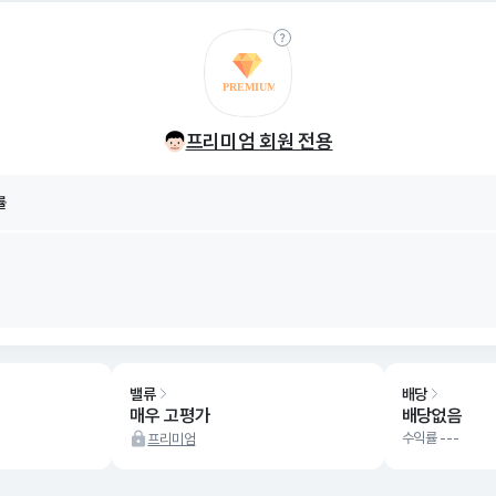
률
8/08
프리미엄 회원 전용
률
8/08
밸류
배당
매우 고평가
배당없음
수익률 ---
프리미엄