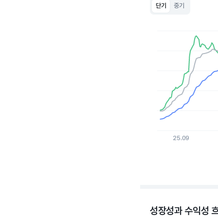
단기
중기
Chart
Line chart with 3 lin
View as data table
The chart has 1 X a
The chart has 1 Y axi
25.09
End of interactive c
성장성과 수익성 