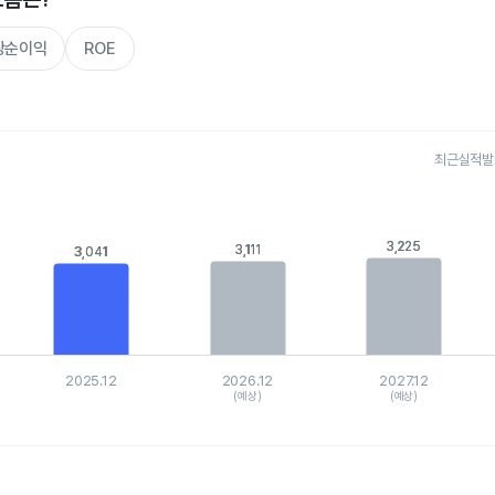
주당순이익
ROE
최근실적발표 
s.
, Chart
is displaying categories.
3,225
3,225
3,111
3,111
3,041
3,041
is displaying values. Data ranges from 2913.757 to 3401.8071.
2025.12
2026.12
2027.12
(예상)
(예상)
hart.