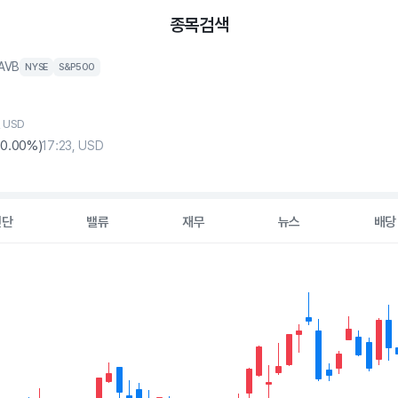
종목검색
AVB
NYSE
S&P500
, USD
(
0
.00%)
17:23, USD
진단
밸류
재무
뉴스
배당
2 data series.
hart
s displaying Time. Data ranges from 2026-05-05 00:00:00 to 20
displaying values. Data ranges from 176.13 to 198.63.