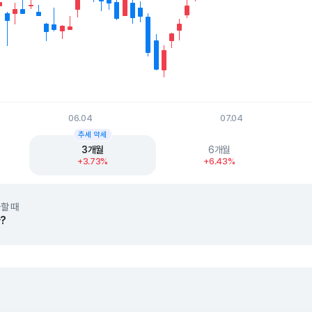
06.04
07.04
t.
추세 약세
3개월
6개월
+3.73%
+6.43%
할 때
?