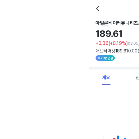
아발론베이커뮤니티즈
189.
61
+0.36
(+0.19%)
08.05
애프터마켓
189
.61
0
.00
20명 관심
개요
Chart
Combination chart with 
View as data table, C
The chart has 1 X axi
The chart has 1 Y axis 