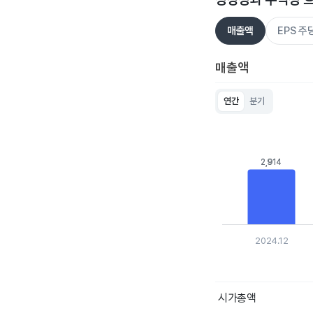
매출액
EPS 
매출액
연간
분기
Chart
Bar chart with 5 bar
View as data table
The chart has 1 X ax
2,914
2,914
The chart has 1 Y ax
2024.12
End of interactive c
시가총액