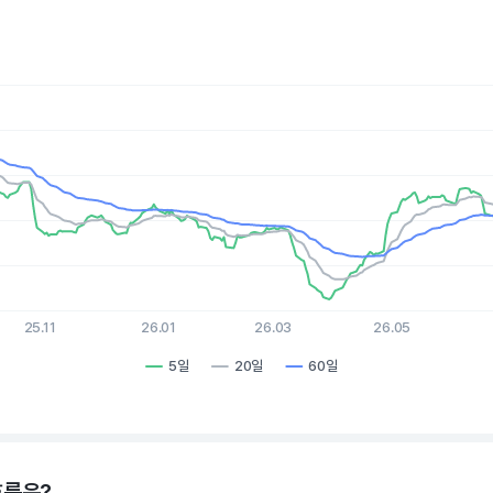
es.
, Chart
xis displaying Time. Data ranges from 2025-08-05 15:00:00 to 
is displaying values. Data ranges from 162.45 to 202.05.
25.11
26.01
26.03
26.05
5일
20일
60일
hart.
흐름은?