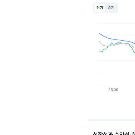
단기
중기
Chart
Line chart with 3 lin
View as data table
The chart has 1 X a
The chart has 1 Y ax
25.09
End of interactive c
성장성과 수익성 