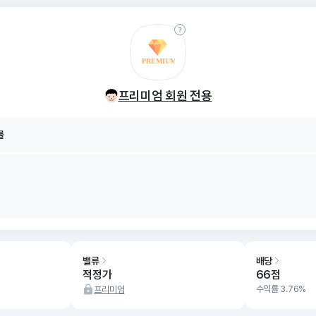
률
8/06
프리미엄 회원 전용
률
8/06
밸류
배당
적정가
66점
수익률 3.76%
프리미엄