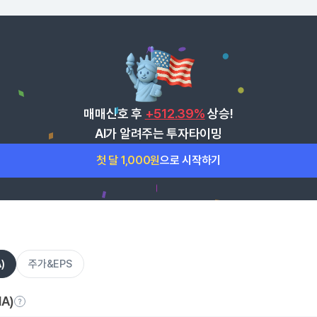
매매신호 후
+512.39%
상승!
AI가 알려주는 투자타이밍
첫 달 1,000원
으로 시작하기
)
주가&EPS
A)