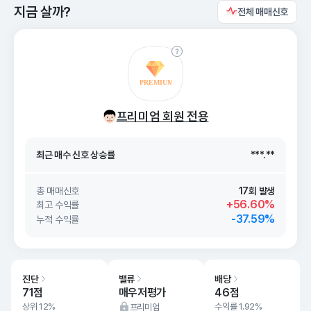
지금 살까?
전체 매매신호
최근 매수 신호 상승률
***.**
프리미엄 회원 전용
최근 매수 신호
26. 08/07
***.**
최근 매수 신호 상승률
***.**
최근 매수 신호
26. 08/07
***.**
총 매매신호
17회 발생
+56.60%
최고 수익률
-37.59%
누적 수익률
진단
밸류
배당
71점
매우저평가
46점
상위 12%
수익률 1.92%
프리미엄