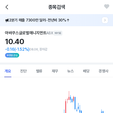
종목검색
2분기 매출 7300만 달러··전년비 30%↑
아바쿠스글로벌매니지먼트
ABX
NYSE
10.
40
-0.16
(-1.52%)
08.06, 장마감
8명 관심
개요
진단
밸류
재무
뉴스
배당
경쟁사
Chart
Combination chart with 2 data series.
View as data table, Chart
The chart has 1 X axis displaying Time. Data ranges from 202
The chart has 1 Y axis displaying values. Data ranges from 8.18 to