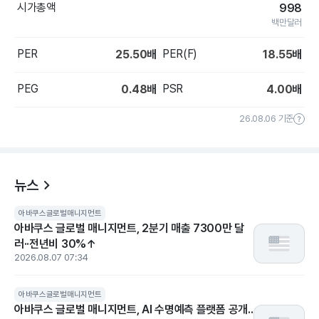
시가총액
998
백만달러
PER
PER(F)
25.50
배
18.55
배
PEG
PSR
0.48
배
4.00
배
26.08.06 기준
뉴스
아바쿠스글로벌매니지먼트
아바쿠스 글로벌 매니지먼트, 2분기 매출 7300만 달
러··전년비 30%↑
2026.08.07 07:34
아바쿠스글로벌매니지먼트
아바쿠스 글로벌 매니지먼트, AI 수명예측 플랫폼 공개..