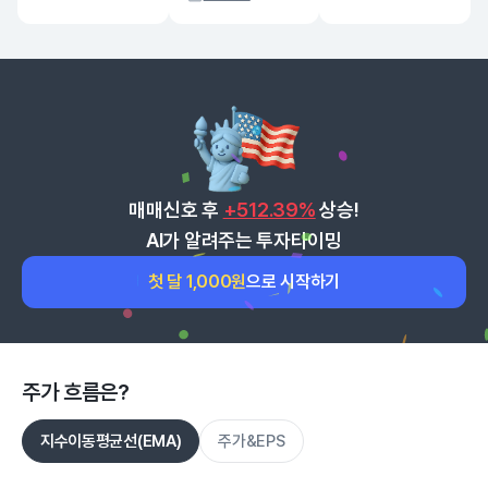
매매신호 후
+512.39%
상승!
AI가 알려주는 투자타이밍
첫 달 1,000원
으로 시작하기
주가 흐름은?
지수이동평균선(EMA)
주가&EPS