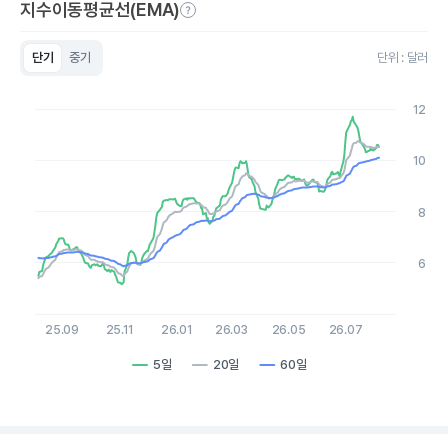
지수이동평균선(EMA)
단기
중기
단위 : 달러
Chart
Line chart with 3 lines.
12
View as data table, Chart
The chart has 1 X axis displaying Time. Data ranges from 2
The chart has 1 Y axis displaying values. Data ranges from 5.16 
10
8
6
25.09
25.11
26.01
26.03
26.05
26.07
5일
20일
60일
End of interactive chart.