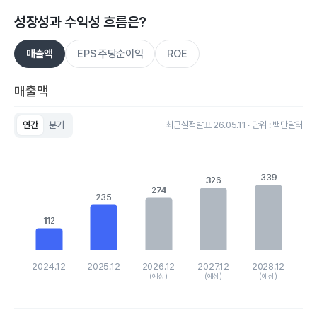
성장성과 수익성 흐름은?
매출액
EPS 주당순이익
ROE
매출액
연간
분기
최근실적발표 26.05.11 · 단위 : 백만달러
Chart
Bar chart with 5 bars.
View as data table, Chart
339
339
The chart has 1 X axis displaying categories.
326
326
The chart has 1 Y axis displaying values. Data ranges from 11
274
274
235
235
112
112
2024.12
2025.12
2026.12
2027.12
2028.12
(예상)
(예상)
(예상)
End of interactive chart.