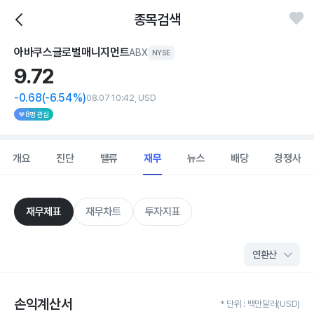
종목검색
아바쿠스글로벌매니지먼트
ABX
NYSE
9.
72
-0.68
(-6.54%)
08.07 10:42, USD
8명 관심
개요
진단
밸류
재무
뉴스
배당
경쟁사
재무제표
재무차트
투자지표
손익계산서
* 단위 : 백만달러(USD)