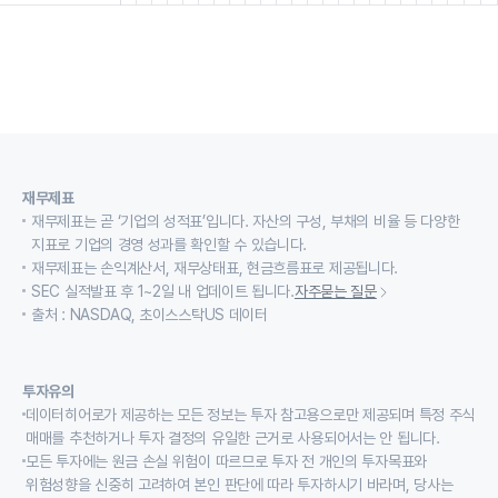
재무제표
재무제표는 곧 ‘기업의 성적표’입니다. 자산의 구성, 부채의 비율 등 다양한
지표로 기업의 경영 성과를 확인할 수 있습니다.
재무제표는 손익계산서, 재무상태표, 현금흐름표로 제공됩니다.
SEC 실적발표 후 1~2일 내 업데이트 됩니다.
자주묻는 질문
출처 : NASDAQ, 초이스스탁US 데이터
투자유의
데이터히어로가 제공하는 모든 정보는 투자 참고용으로만 제공되며 특정 주식
매매를 추천하거나 투자 결정의 유일한 근거로 사용되어서는 안 됩니다.
모든 투자에는 원금 손실 위험이 따르므로 투자 전 개인의 투자목표와
위험성향을 신중히 고려하여 본인 판단에 따라 투자하시기 바라며, 당사는