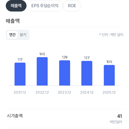
매출액
EPS 주당순이익
ROE
매출액
연간
분기
* 단위 : 백만 달러
Chart
Bar chart with 5 bars.
View as data table, Chart
145
145
The chart has 1 X axis displaying categories.
129
129
127
127
117
117
The chart has 1 Y axis displaying values. Data ranges from 1
105
105
2021.12
2022.12
2023.12
2024.12
2025.12
End of interactive chart.
시가총액
41
백만달러