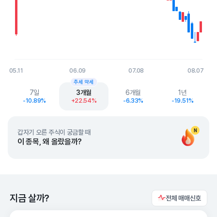
05.11
06.09
07.08
08.07
End of interactive chart.
추세 약세
7일
3개월
6개월
1년
-10.89%
+22.54%
-6.33%
-19.51%
N
갑자기 오른 주식이 궁금할 때
이 종목, 왜 올랐을까?
지금 살까?
전체 매매신호