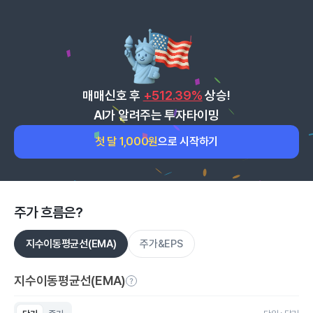
매매신호 후
+512.39%
상승!
AI가 알려주는 투자타이밍
첫 달 1,000원
으로 시작하기
주가 흐름은?
지수이동평균선(EMA)
주가&EPS
지수이동평균선(EMA)