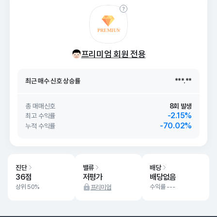
최근 매수 신호 상승률
***.**
프리미엄 회원 전용
최근 매수 신호
26. 08/09
***.**
최근 매수 신호 상승률
***.**
최근 매수 신호
26. 08/09
***.**
총 매매신호
8회 발생
-2.15%
최고 수익률
-70.02%
누적 수익률
진단
밸류
배당
36점
저평가
배당없음
상위 50%
수익률 ---
프리미엄