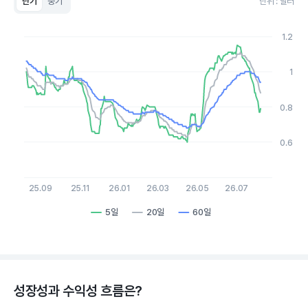
단기
중기
단위 : 달러
Chart
Line chart with 3 lines.
1.2
View as data table, Chart
The chart has 1 X axis displaying Time. Data ranges from 20
The chart has 1 Y axis displaying values. Data ranges from 0.6 t
1
0.8
0.6
25.09
25.11
26.01
26.03
26.05
26.07
5일
20일
60일
End of interactive chart.
성장성과 수익성 흐름은?