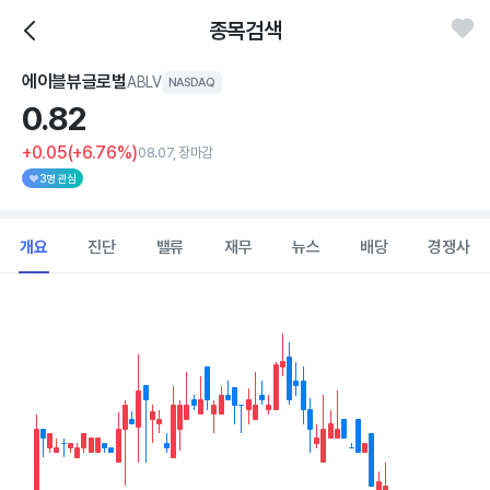
종목검색
에이블뷰글로벌
ABLV
NASDAQ
0.
82
+0.05
(+6.76%)
08.07, 장마감
3명 관심
개요
진단
밸류
재무
뉴스
배당
경쟁사
Chart
Combination chart with 2 data series.
View as data table, Chart
The chart has 1 X axis displaying Time. Data ranges from 2026
The chart has 1 Y axis displaying values. Data ranges from 0.722 t