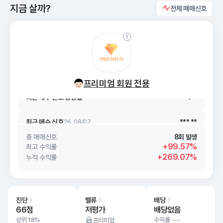
지금 살까?
전체 매매신호
최근 매수 신호 상승률
***.**
최근 매수 신호
26. 08/07
***.**
프리미엄 회원 전용
최근 매수 신호 상승률
***.**
최근 매수 신호
26. 08/07
***.**
총 매매신호
8회 발생
+99.57%
최고 수익률
+269.07%
누적 수익률
진단
밸류
배당
66점
저평가
배당없음
상위 18%
수익률 ---
프리미엄