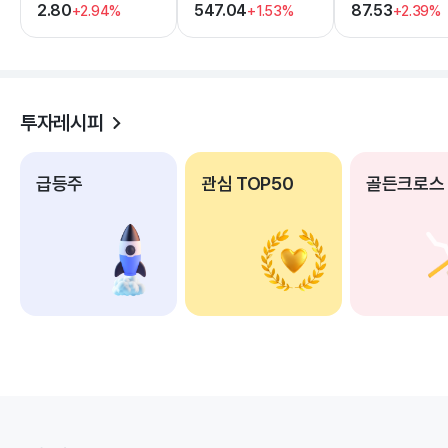
2.80
547.04
87.53
+2.94%
+1.53%
+2.39%
투자레시피
급등주
관심 TOP50
골든크로스