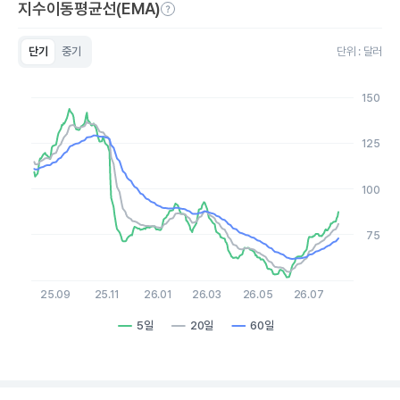
지수이동평균선(EMA)
단기
중기
단위 : 달러
Chart
Line chart with 3 lines.
150
View as data table, Chart
The chart has 1 X axis displaying Time. Data ranges from 2
The chart has 1 Y axis displaying values. Data ranges from 51.
125
100
75
25.09
25.11
26.01
26.03
26.05
26.07
5일
20일
60일
End of interactive chart.