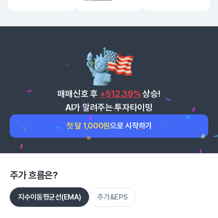
매매신호 후
+512.39%
상승!
AI가 알려주는 투자타이밍
첫 달 1,000원
으로 시작하기
주가 흐름은?
지수이동평균선(EMA)
주가&EPS