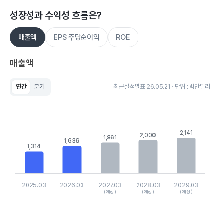
성장성과 수익성 흐름은?
매출액
EPS 주당순이익
ROE
매출액
연간
분기
최근실적발표 26.05.21 · 단위 : 백만달러
Chart
Bar chart with 5 bars.
View as data table, Chart
The chart has 1 X axis displaying categories.
The chart has 1 Y axis displaying values. Data ranges from 13
2,141
2,141
2,000
2,000
1,861
1,861
1,636
1,636
1,314
1,314
2025.03
2026.03
2027.03
2028.03
2029.03
(예상)
(예상)
(예상)
End of interactive chart.