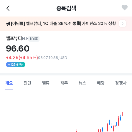
종목검색
[어닝콜] 엘프뷰티, 1Q 매출 36%↑·통期 가이던스 20% 상향
엘프뷰티
ELF
NYSE
96.
60
+4.29
(+4.65%)
08.07 10:38, USD
129명 관심
개요
진단
밸류
재무
뉴스
배당
경쟁사
Chart
Combination chart with 2 data series.
View as data table, Chart
The chart has 1 X axis displaying Time. Data ranges from 202
The chart has 1 Y axis displaying values. Data ranges from 48.82 