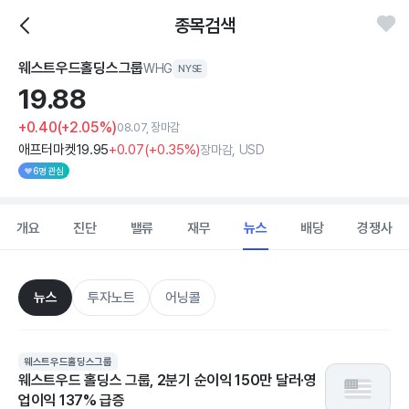
종목검색
웨스트우드홀딩스그룹
WHG
NYSE
19.
88
+0.40
(+2.05%)
08.07, 장마감
애프터마켓
19
.95
+0
.07
(
+0
.35%)
장마감, USD
6명 관심
개요
진단
밸류
재무
뉴스
배당
경쟁사
뉴스
투자노트
어닝콜
웨스트우드홀딩스그룹
웨스트우드 홀딩스 그룹, 2분기 순이익 150만 달러·영
업이익 137% 급증