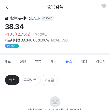
종목검색
로이엇에듀케이션
LAUR
NASDAQ
38.
34
+1.03
(+2.76%)
08.07, 장마감
애프터마켓
38
.34
0
.00
(
0
.00%)
19:34, USD
4명 관심
개요
진단
밸류
재무
뉴스
배당
경쟁사
뉴스
투자노트
어닝콜