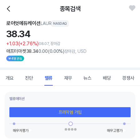
종목검색
로이엇에듀케이션
LAUR
NASDAQ
38.
34
+1.03
(+2.76%)
08.07, 장마감
애프터마켓
38
.34
0
.00
(
0
.00%)
장마감, USD
4명 관심
개요
진단
밸류
재무
뉴스
배당
경쟁사
밸류에이션
프리미엄 가입