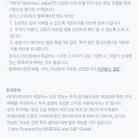
‘적정주가(intrinsic value)’란 기업의 미래 창출 이익 또는 현금 흐름을 현재
기준으로 평가한 가격입니다.
초이스스탁US의 밸류에이션 밴드차트는
1. 초보자도 쉽게 이해할 수 있도록 적정주가를 차트에 보여 드립니다.
2. 주가가 저평가, 고평가 되었을 때를 간단하게 확인 할 수 있도록 도와 드
립니다.
3. 증권사가 제시하는 평균 목표가와 달리, 특허 받은 알고리즘으로 적정주
가를 계산해 표시합니다.
초이스스탁US에서 제공하는 스마트 스코어가 우량 기업이고, 저평가 상태에
있는 종목에 투자하는 것이 좋습니다.
밸류에이션은 매출, 이익, 자산등의 지표로 산정합니다.
자주묻는 질문
투자유의
데이터히어로가 제공하는 모든 정보는 투자 참고용으로만 제공되며 특정 주식
매매를 추천하거나 투자 결정의 유일한 근거로 사용되어서는 안 됩니다.
모든 투자에는 원금 손실 위험이 따르므로 투자 전 개인의 투자목표와
위험성향을 신중히 고려하여 본인 판단에 따라 투자하시기 바라며, 당사는
제공된 정보로 인한 투자 결과에 대해 법적 책임을 지지 않습니다.
Data Powered by NASDAQ and S&P Global