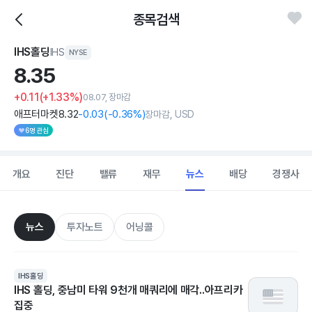
종목검색
IHS홀딩
IHS
NYSE
8.
35
+0.11
(+1.33%)
08.07, 장마감
애프터마켓
8
.32
-0
.03
(
-0
.36%)
장마감, USD
6명 관심
개요
진단
밸류
재무
뉴스
배당
경쟁사
뉴스
투자노트
어닝콜
IHS홀딩
IHS 홀딩, 중남미 타워 9천개 매쿼리에 매각..아프리카
집중