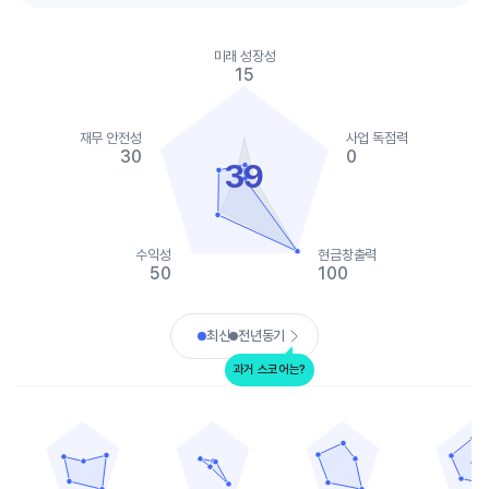
Chart
Chart with 2 data series.
미래 성장성
View as data table, Chart
15
The chart has 1 X axis displaying categories.
The chart has 1 Y axis displaying values. Data ranges from 0 to
재무 안전성
사업 독점력
30
0
39
수익성
현금창출력
50
100
End of interactive chart.
최신
전년동기
과거 스코어는?
PLDT
텔레폰 앤드 데이터 시스템즈
키이우스타 그룹
어레이 디지털 인
Chart with 5 data points.
Chart with 5 data points.
Chart with 5 data points.
Chart with 
View as data table, PLDT
View as data table, 텔레폰 앤드 데이터 시스
View as data table, 키
View as
The chart has 1 X axis displaying categories.
The chart has 1 X axis displaying categories.
The chart has 1 X axis displ
The chart h
The chart has 1 Y axis displaying values. Data ranges from 5 to
The chart has 1 Y axis displaying values. Data
The chart has 1 Y axis displ
The chart h