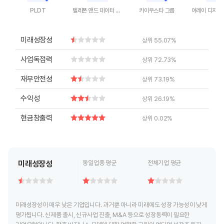
PLDT
텔레폰 앤드 데이터 시스템즈
키이우스타 그룹
End of interactive chart.
End of interactive chart.
End of interactive chart.
End of inte
미래성장성
상위 55.07%
사업독점력
상위 72.73%
재무안전성
상위 73.19%
수익성
상위 26.19%
현금창출력
상위 0.02%
미래성장성
동일업종 평균
전체기업 평균
미래성장성이 매우 낮은 기업입니다. 과거뿐 아니라 미래에도 성장 가능성이 낮게
평가됩니다. 신제품 출시, 신규사업 진출, M&A 등으로 성장동력이 필요한