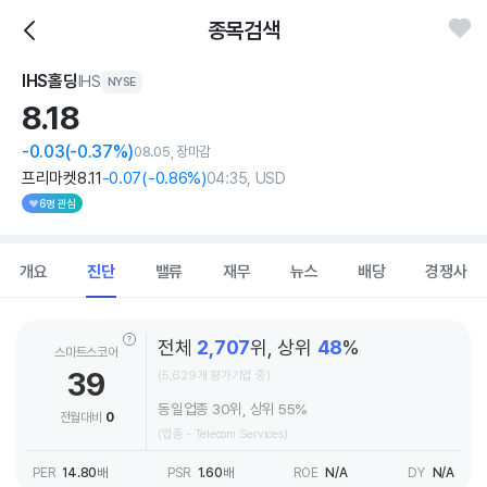
종목검색
IHS홀딩
IHS
NYSE
8.
18
-0.03
(-0.37%)
08.05, 장마감
프리마켓
8
.11
-0
.07
(
-0
.86%)
04:35, USD
6명 관심
개요
진단
밸류
재무
뉴스
배당
경쟁사
전체
2,707
위, 상위
48
%
스마트스코어
39
(5,629개 평가기업 중)
동일업종 30위, 상위 55%
전월대비
0
(업종 - Telecom Services)
PER
14.80
배
PSR
1.60
배
ROE
N/A
DY
N/A