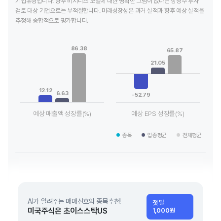
기업유형입니다. 향후 비지니스 모델에 대한 명확한 그림이 없다면 성장주 투자
검토 대상 기업으로는 부적절합니다. 미래성장성은 과거 실적과 향후 예상 실적을
추정해 종합적으로 평가합니다.
Chart
Chart
Bar chart with 3 data series.
Bar chart with 3 data series.
86.38
65.87
View as data table, Chart
View as data table, Chart
The chart has 1 X axis displaying categories.
The chart has 1 X axis displaying
21.05
The chart has 1 Y axis displaying values. Data ranges from 6.
The chart has 1 Y axis displayin
12.12
6.63
-52.79
예상 매출액 성장률(%)
예상 EPS 성장률(%)
End of interactive chart.
End of interactive chart.
종목
업종평균
전체평균
AI가 알려주는 매매신호와 종목추천!
첫 달
미국주식은 초이스스탁US
1,000원