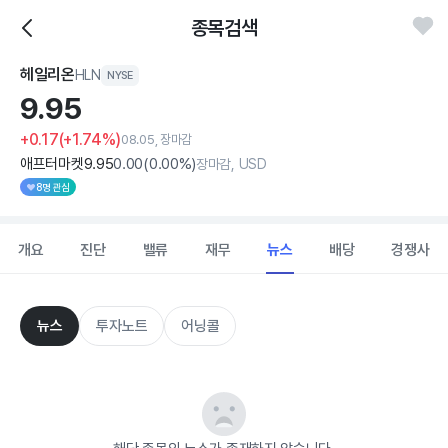
종목검색
헤일리온
HLN
NYSE
9.
95
+0.17
(+1.74%)
08.05, 장마감
애프터마켓
9
.95
0
.00
(
0
.00%)
장마감, USD
8명 관심
개요
진단
밸류
재무
뉴스
배당
경쟁사
뉴스
투자노트
어닝콜