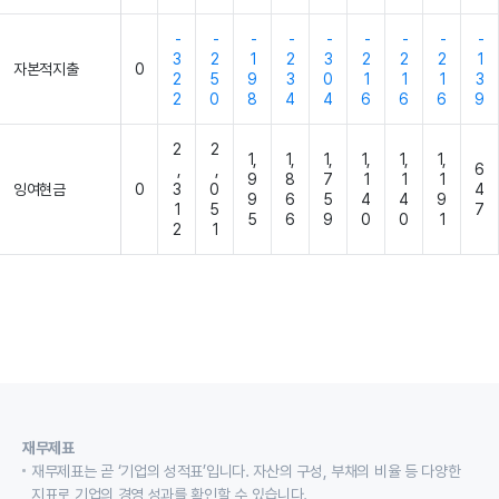
-
-
-
-
-
-
-
-
-
3
2
1
2
3
2
2
2
1
자본적지출
0
2
5
9
3
0
1
1
1
3
2
0
8
4
4
6
6
6
9
2
2
1,
1,
1,
1,
1,
1,
,
,
6
9
8
7
1
1
1
잉여현금
0
3
0
4
9
6
5
4
4
9
1
5
7
5
6
9
0
0
1
2
1
재무제표
재무제표는 곧 ‘기업의 성적표’입니다. 자산의 구성, 부채의 비율 등 다양한
지표로 기업의 경영 성과를 확인할 수 있습니다.