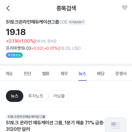
종목검색
51토크온라인에듀케이션그룹
COE
NYSEMKT
19.
18
+0.19
(+1.00%)
08.06, 장마감
프리마켓
19
.02
+0
.02
(
+0
.01%)
06:23, USD
2명 관심
개요
진단
밸류
재무
뉴스
배당
경쟁사
뉴스
투자노트
어닝콜
51토크온라인에듀케이션그룹
51토크 온라인 에듀케이션 그룹, 1분기 매출 71% 급증·
3120만 달러