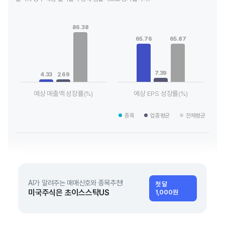
Chart
Chart
Bar chart with 3 data series.
Bar chart with 3 data series.
86.38
View as data table, Chart
View as data table, Chart
65.76
65.87
The chart has 1 X axis displaying categories.
The chart has 1 X axis displaying
The chart has 1 Y axis displaying values. Data ranges from 2.
The chart has 1 Y axis displaying
7.39
4.33
2.69
예상 매출액 성장률(%)
예상 EPS 성장률(%)
End of interactive chart.
End of interactive chart.
종목
업종평균
전체평균
AI가 알려주는 매매신호와 종목추천!
첫 달
미국주식은 초이스스탁US
1,000원