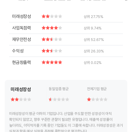
End of interactive chart.
End of interactive chart.
End of interactive chart.
End of inte
미래성장성
상위 27.75%
사업독점력
상위 9.74%
재무안전성
상위 52.67%
수익성
상위 26.33%
현금창출력
상위 0.02%
미래성장성
동일업종 평균
전체기업 평균
미래성장성이 평균 이하의 기업입니다. 산업을 주도할 만한 성장성이 아직
확인되지 않았고, 향후 꾸준한 관찰이 필요한 유형입니다. 매출액 성장률이
높더라도, 이익적자를 기록 중인 기업들도 이 그룹에 속합니다. 미래성장성은 과거
실적과 향후 예상 실적을 추정해 종합적으로 평가합니다.