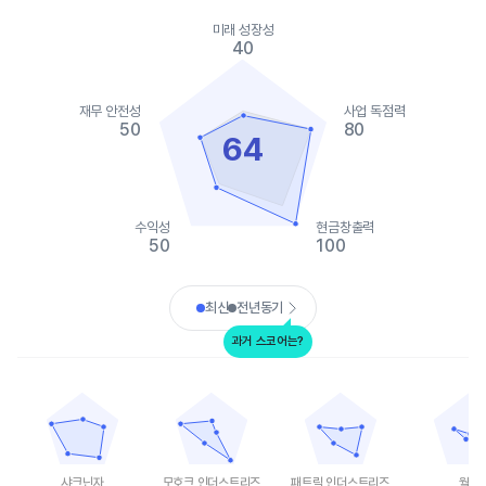
Chart
Chart with 2 data series.
미래 성장성
View as data table, Chart
40
The chart has 1 X axis displaying categories.
The chart has 1 Y axis displaying values. Data ranges from 40 t
재무 안전성
사업 독점력
50
80
64
수익성
현금창출력
50
100
End of interactive chart.
최신
전년동기
과거 스코어는?
샤크닌자
모호크 인더스트리즈
패트릭 인더스트리즈
월풀
Chart with 5 data points.
Chart with 5 data points.
Chart with 5 data points.
Chart with 
View as data table, 샤크닌자
View as data table, 모호크 인더스트리즈
View as data table, 
View as 
The chart has 1 X axis displaying categories.
The chart has 1 X axis displaying categories.
The chart has 1 X axis displ
The chart h
The chart has 1 Y axis displaying values. Data ranges from 45 t
The chart has 1 Y axis displaying values. Data
The chart has 1 Y axis displ
The chart h
샤크닌자
모호크 인더스트리즈
패트릭 인더스트리즈
월풀