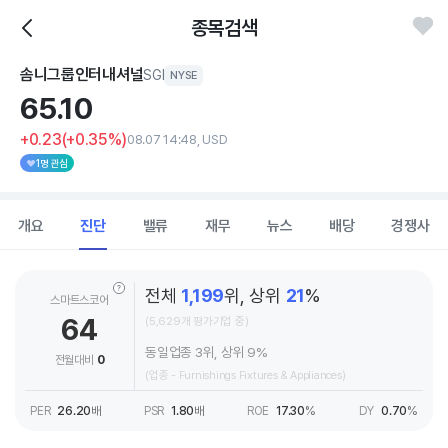
종목검색
솜니그룹인터내셔널
SGI
NYSE
65.
10
+0.23
(+0.35%)
08.07 14:48, USD
1명 관심
개요
진단
밸류
재무
뉴스
배당
경쟁사
전체
1,199
위, 상위
21
%
스마트스코어
64
(5,629개 평가기업 중)
동일업종 3위, 상위 9%
전월대비
0
(업종 - Furnishings Fixtures & Appliances)
PER
26.20
배
PSR
1.80
배
ROE
17.30
%
DY
0.70
%